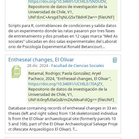
https://doi.org/10.34691/UCHILE/SNDUDV
,
Repositorio de datos de investigación de la
Universidad de Chile, V1,
UNF:6:nC+Arsgd7qNLG5xTBdHFZw== [fileUNF]
Scripts para R, contrablanceo de condiciones y salida datos
de un experimento donde las ratas pasaron por tres fases
de entrenamiento y dos pruebas en 12 cajas marca "Med As
sociates" ubicadas en dos salas experimentales del Laborat
orio de Psicología Experimental Ronald Betancourt...
Entheseal changes, El Olivar
28 dic. 2024
-
Facultad de Ciencias Sociales
Retamal, Rodrigo; Paola González; Aryel
Pacheco, 2024, "Entheseal changes, El Olivar",
https://doi.org/10.34691/UCHILE/70AJZY
,
Repositorio de datos de investigación de la
Universidad de Chile, V1,
UNF:6:0nyfU0aGsB/mZAzMoaFdQg== [fileUNF]
Database containing records of entheseal changes in 33 en
theses (left and right sides) from 134 skeletonized individua
ls from the El Olivar archaeological site (formerly parcels 10
5 and 106), part of the El Olivar Archaeological Salvage Proje
ct (Rescate Arqueológico El Olivar). T...