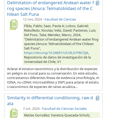
Delimitation of endangered Andean water f
rog species (Anura: Telmatobiidae) of the C
hilean Salt Puna
12 nov. 2024
-
Facultad de Ciencias
FIbla, Pablo; Saez, Paola A; Lobos, Gabriel;
Rebolledo, Nicolas; Veliz, David; Pastenes, Luis;
Del Pozo, Talia; Mendez, Marco, 2024,
"Delimitation of endangered Andean water frog
species (Anura: Telmatobiidae) of the Chilean
Salt Puna",
https://doi.org/10.34691/UCHILE/PBCOJA
,
Repositorio de datos de investigación de la
Universidad de Chile, V1
Aclarar el estatus taxonómico y la distribución de especies
en peligro es crucial para su conservación. En este estudio,
contrastamos diferentes líneas de evidencia (morfología, m
tDNA, nu-cDNA: microsatélites y SNP) para aclarar el estatu
s taxonómico de especies de ranas acuática...
Similarity in differential conditioning, raw d
ata
7 oct. 2024
-
Facultad de Ciencias Sociales
Matías González; Vanetza Quezada-Scholz;