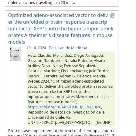
oplet velocities travelling in a 20 mill...
Optimized adeno-associated vector to deliv
er the unfolded protein response transcrip
tion factor XBP1s into the hippocampus ameli
orates Alzheimer’s disease features in mouse
models
19 jul. 2024
-
Facultad de Medicina
Hetz, Claudio; Mei Li Diaz; Diego Arriagada;
Giovanni Tamburini; Natalia Poblete; Alvaro
Ardiles; David Neira; Denisse Sepulveda;
Gabriela Martinez; Els Henckaerts; Julie Tordo;
Sergio T. Ferreira; Adrian G. Palacios; Marcia
Weber, 2024, "Optimized adeno-associated
vector to deliver the unfolded protein response
transcription factor XBP1s into the
hippocampus ameliorates Alzheimer’s disease
features in mouse models",
https://doi.org/10.34691/UCHILE/IAE3N6
,
Repositorio de datos de investigación de la
Universidad de Chile, V2,
UNF:6:x5ZPoCTpoVEyN5PY+SQZTQ== [fileUNF]
Proteostasis impairment at the level of the endoplasmic ret
iculum (ER) is a salient feature of Alzheimer’s disease (AD). T