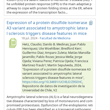
he unfolded protein response (UPR) is the main adaptive p
athway to cope with protein folding stress at the ER, where
the expression of the transcription facto...
Expression of a protein disulfide isomerase
A3 variant associated to amyotrophic latera
l sclerosis triggers disease features in mice
18 jul. 2024
-
Facultad de Medicina
Hetz, Claudio; Danilo B. Medinas; Juan Pablo
Henriquez; Ute Woehlbier; Bredford Kerr;
Guillermo Diaz; Amparo Zuleta; Matías Mansilla-
Jaramillo; Pablo Rozas; Jessica Mella; Jorge
Ojeda; Viviana Perez; Patricia Ojeda; Francisca
Martinez-Traub1; Martin Sepulveda, 2024,
"Expression of a protein disulfide isomerase A3
variant associated to amyotrophic lateral
sclerosis triggers disease features in mice",
https://doi.org/10.34691/UCHILE/Z9SEHC
,
Repositorio de datos de investigación de la
Universidad de Chile, V2
Amyotrophic lateral sclerosis (ALS) is a fatal neurodegenera
tive disease characterized by loss of motoneurons and com
promised proteostasis. Dysfunction of the endoplasmic reti
culum (ER) has been identified as a transversal pathogenic