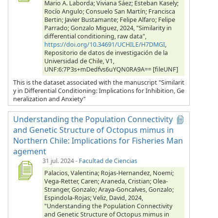
Mario A. Laborda; Viviana Sáez; Esteban Kasely;
Rocío Angulo; Consuelo San Martín; Francisca
Bertin; Javier Bustamante; Felipe Alfaro; Felipe
Parrado; Gonzalo Miguez, 2024, "Similarity in
differential conditioning, raw data",
https://doi.org/10.34691/UCHILE/H7DMGI
,
Repositorio de datos de investigación de la
Universidad de Chile, V1,
UNF:6:7P3s+mDedfvs6uYQN0RA9A== [fileUNF]
This is the dataset associated with the manuscript "Similarit
y in Differential Conditioning: Implications for Inhibition, Ge
neralization and Anxiety"
Understanding the Population Connectivity
and Genetic Structure of Octopus mimus in
Northern Chile: Implications for Fisheries Man
agement
31 jul. 2024
-
Facultad de Ciencias
Palacios, Valentina; Rojas-Hernandez, Noemi;
Vega-Retter, Caren; Araneda, Cristian; Olea-
Stranger, Gonzalo; Araya-Goncalves, Gonzalo;
Espindola-Rojas; Veliz, David, 2024,
"Understanding the Population Connectivity
and Genetic Structure of Octopus mimus in