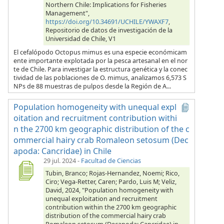
Northern Chile: Implications for Fisheries
Management",
https://doi.org/10.34691/UCHILE/YWAXF7
,
Repositorio de datos de investigación de la
Universidad de Chile, V1
El cefalópodo Octopus mimus es una especie económicam
ente importante explotada por la pesca artesanal en el nor
te de Chile. Para investigar la estructura genética y la conec
tividad de las poblaciones de O. mimus, analizamos 6,573 S
NPs de 88 muestras de pulpos desde la Región de A...
Population homogeneity with unequal expl
oitation and recruitment contribution withi
n the 2700 km geographic distribution of the c
ommercial hairy crab Romaleon setosum (Dec
apoda: Cancridae) in Chile
29 jul. 2024
-
Facultad de Ciencias
Tubin, Branco; Rojas-Hernandez, Noemi; Rico,
Ciro; Vega-Retter, Caren; Pardo, Luis M; Veliz,
David, 2024, "Population homogeneity with
unequal exploitation and recruitment
contribution within the 2700 km geographic
distribution of the commercial hairy crab