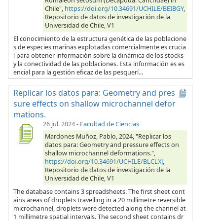
Romaleon setosum (Decapoda: Cancridae) in
Chile",
https://doi.org/10.34691/UCHILE/BEIBGY
,
Repositorio de datos de investigación de la
Universidad de Chile, V1
El conocimiento de la estructura genética de las poblacione
s de especies marinas explotadas comercialmente es crucia
l para obtener información sobre la dinámica de los stocks
y la conectividad de las poblaciones. Esta información es es
encial para la gestión eficaz de las pesquerí...
Replicar los datos para: Geometry and pres
sure effects on shallow microchannel defor
mations.
26 jul. 2024
-
Facultad de Ciencias
Mardones Muñoz, Pablo, 2024, "Replicar los
datos para: Geometry and pressure effects on
shallow microchannel deformations.",
https://doi.org/10.34691/UCHILE/BLCLXJ
,
Repositorio de datos de investigación de la
Universidad de Chile, V1
The database contains 3 spreadsheets. The first sheet cont
ains areas of droplets travelling in a 20 millimetre reversible
microchannel, droplets were detected along the channel at
1 millimetre spatial intervals. The second sheet contains dr