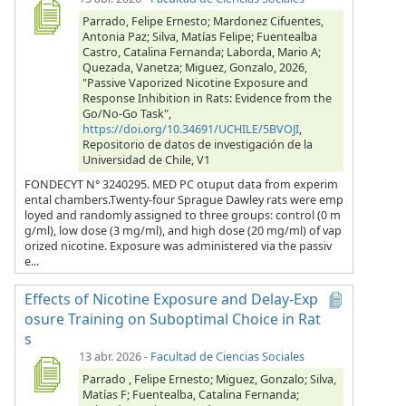
Parrado, Felipe Ernesto; Mardonez Cifuentes,
Antonia Paz; Silva, Matías Felipe; Fuentealba
Castro, Catalina Fernanda; Laborda, Mario A;
Quezada, Vanetza; Miguez, Gonzalo, 2026,
"Passive Vaporized Nicotine Exposure and
Response Inhibition in Rats: Evidence from the
Go/No-Go Task",
https://doi.org/10.34691/UCHILE/5BVOJI
,
Repositorio de datos de investigación de la
Universidad de Chile, V1
FONDECYT N° 3240295. MED PC otuput data from experim
ental chambers.Twenty-four Sprague Dawley rats were emp
loyed and randomly assigned to three groups: control (0 m
g/ml), low dose (3 mg/ml), and high dose (20 mg/ml) of vap
orized nicotine. Exposure was administered via the passiv
e...
Effects of Nicotine Exposure and Delay-Exp
osure Training on Suboptimal Choice in Rat
s
13 abr. 2026
-
Facultad de Ciencias Sociales
Parrado , Felipe Ernesto; Miguez, Gonzalo; Silva,
Matías F; Fuentealba, Catalina Fernanda;