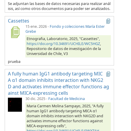
Se adjuntan las bases de datos necesarias para realizar anál
isis, así como otros documentos para poder ser analizados.
Cassettes
15 ene. 2026
-
Fondo y colecciones María Ester
Grebe
Etnografia, Laboratorio, 2025, "Cassettes",
https://doi.org/10.34691/UCHILE/WC5HGZ
,
Repositorio de datos de investigación de la
Universidad de Chile, V3
prueba
A fully human IgG1 antibody targeting MIC
A α1 domain inhibits interaction with NKG2
D and activates immune effector functions ag
ainst MICA-expressing cells
30 dic. 2025
-
Facultad de Medicina
Maria Carmen Molina Sampayo, 2025, "A fully
human IgG1 antibody targeting MICA α1
domain inhibits interaction with NKG2D and
activates immune effector functions against
MICA-expressing cells",
https://doi.org/10.34691/UCHILE/0WXTAH
,