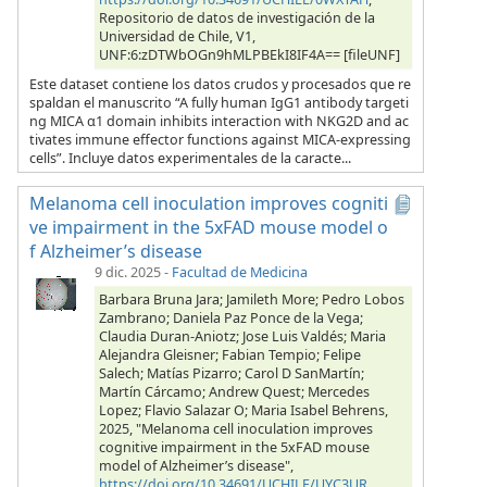
Repositorio de datos de investigación de la
Universidad de Chile, V1,
UNF:6:zDTWbOGn9hMLPBEkI8IF4A== [fileUNF]
Este dataset contiene los datos crudos y procesados que re
spaldan el manuscrito “A fully human IgG1 antibody targeti
ng MICA α1 domain inhibits interaction with NKG2D and ac
tivates immune effector functions against MICA-expressing
cells”. Incluye datos experimentales de la caracte...
Melanoma cell inoculation improves cogniti
ve impairment in the 5xFAD mouse model o
f Alzheimer’s disease
9 dic. 2025
-
Facultad de Medicina
Barbara Bruna Jara; Jamileth More; Pedro Lobos
Zambrano; Daniela Paz Ponce de la Vega;
Claudia Duran-Aniotz; Jose Luis Valdés; Maria
Alejandra Gleisner; Fabian Tempio; Felipe
Salech; Matías Pizarro; Carol D SanMartín;
Martín Cárcamo; Andrew Quest; Mercedes
Lopez; Flavio Salazar O; Maria Isabel Behrens,
2025, "Melanoma cell inoculation improves
cognitive impairment in the 5xFAD mouse
model of Alzheimer’s disease",
https://doi.org/10.34691/UCHILE/UYC3UR
,