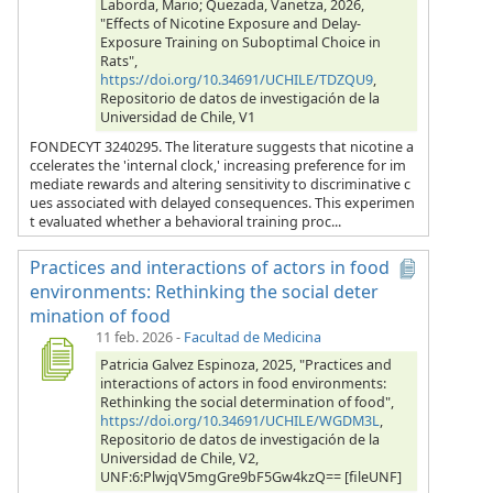
Laborda, Mario; Quezada, Vanetza, 2026,
"Effects of Nicotine Exposure and Delay-
Exposure Training on Suboptimal Choice in
Rats",
https://doi.org/10.34691/UCHILE/TDZQU9
,
Repositorio de datos de investigación de la
Universidad de Chile, V1
FONDECYT 3240295. The literature suggests that nicotine a
ccelerates the 'internal clock,' increasing preference for im
mediate rewards and altering sensitivity to discriminative c
ues associated with delayed consequences. This experimen
t evaluated whether a behavioral training proc...
Practices and interactions of actors in food
environments: Rethinking the social deter
mination of food
11 feb. 2026
-
Facultad de Medicina
Patricia Galvez Espinoza, 2025, "Practices and
interactions of actors in food environments:
Rethinking the social determination of food",
https://doi.org/10.34691/UCHILE/WGDM3L
,
Repositorio de datos de investigación de la
Universidad de Chile, V2,
UNF:6:PlwjqV5mgGre9bF5Gw4kzQ== [fileUNF]