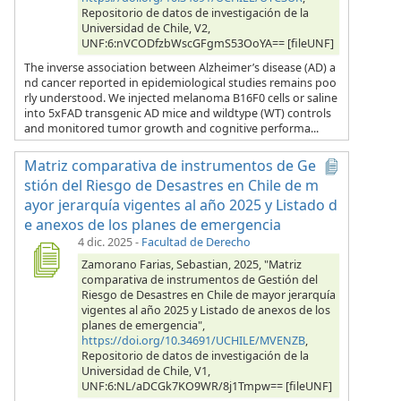
Repositorio de datos de investigación de la
Universidad de Chile, V2,
UNF:6:nVCODfzbWscGFgmS53OoYA== [fileUNF]
The inverse association between Alzheimer’s disease (AD) a
nd cancer reported in epidemiological studies remains poo
rly understood. We injected melanoma B16F0 cells or saline
into 5xFAD transgenic AD mice and wildtype (WT) controls
and monitored tumor growth and cognitive performa...
Matriz comparativa de instrumentos de Ge
stión del Riesgo de Desastres en Chile de m
ayor jerarquía vigentes al año 2025 y Listado d
e anexos de los planes de emergencia
4 dic. 2025
-
Facultad de Derecho
Zamorano Farias, Sebastian, 2025, "Matriz
comparativa de instrumentos de Gestión del
Riesgo de Desastres en Chile de mayor jerarquía
vigentes al año 2025 y Listado de anexos de los
planes de emergencia",
https://doi.org/10.34691/UCHILE/MVENZB
,
Repositorio de datos de investigación de la
Universidad de Chile, V1,
UNF:6:NL/aDCGk7KO9WR/8j1Tmpw== [fileUNF]