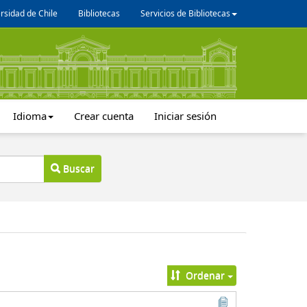
rsidad de Chile
Bibliotecas
Servicios de Bibliotecas
Idioma
Crear cuenta
Iniciar sesión
Buscar
Ordenar