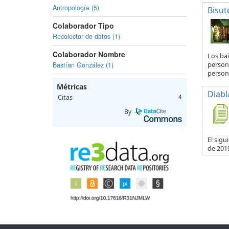
Antropología (5)
Bisut
Colaborador Tipo
Recolector de datos (1)
Colaborador Nombre
Los bai
person
Bastían González (1)
persona
Métricas
Diabl
Citas
4
By
El sigu
de 2019