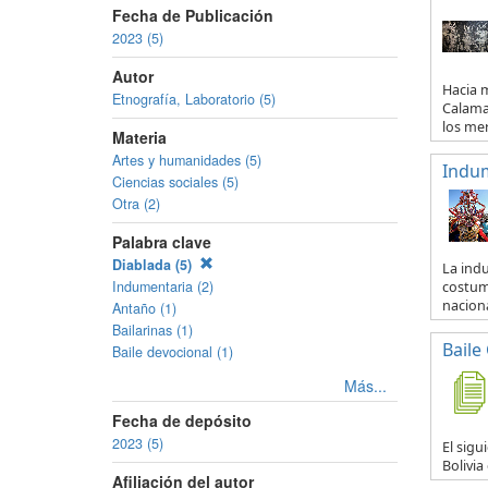
Fecha de Publicación
2023 (5)
Autor
Hacia m
Etnografía, Laboratorio (5)
Calama 
los mer.
Materia
Artes y humanidades (5)
Indum
Ciencias sociales (5)
Otra (2)
Palabra clave
Diablada (5)
La indu
Indumentaria (2)
costum
naciona
Antaño (1)
Bailarinas (1)
Baile
Baile devocional (1)
Más...
Fecha de depósito
2023 (5)
El sigu
Bolivia
Afiliación del autor