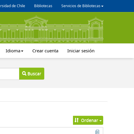
rsidad de Chile
Bibliotecas
Servicios de Bibliotecas
Idioma
Crear cuenta
Iniciar sesión
Buscar
Ordenar