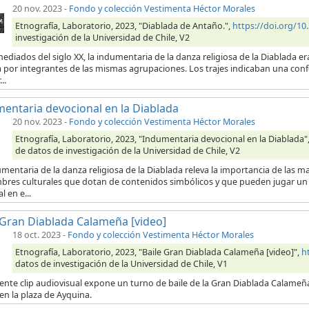
20 nov. 2023
-
Fondo y colección Vestimenta Héctor Morales
Etnografía, Laboratorio, 2023, "Diablada de Antaño.",
https://doi.org/
investigación de la Universidad de Chile, V2
ediados del siglo XX, la indumentaria de la danza religiosa de la Diablada e
por integrantes de las mismas agrupaciones. Los trajes indicaban una confe
..
entaria devocional en la Diablada
20 nov. 2023
-
Fondo y colección Vestimenta Héctor Morales
Etnografía, Laboratorio, 2023, "Indumentaria devocional en la Diablada"
de datos de investigación de la Universidad de Chile, V2
mentaria de la danza religiosa de la Diablada releva la importancia de las m
bres culturales que dotan de contenidos simbólicos y que pueden jugar un r
l en e...
 Gran Diablada Calameña [video]
18 oct. 2023
-
Fondo y colección Vestimenta Héctor Morales
Etnografía, Laboratorio, 2023, "Baile Gran Diablada Calameña [video]",
h
datos de investigación de la Universidad de Chile, V1
iente clip audiovisual expone un turno de baile de la Gran Diablada Calameña
 en la plaza de Ayquina.