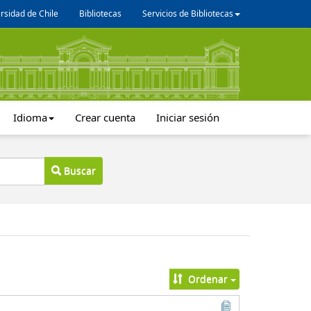
rsidad de Chile
Bibliotecas
Servicios de Bibliotecas
Idioma
Crear cuenta
Iniciar sesión
Buscar
Ordenar