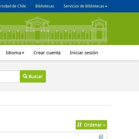
rsidad de Chile
Bibliotecas
Servicios de Bibliotecas
Idioma
Crear cuenta
Iniciar sesión
Buscar
Ordenar