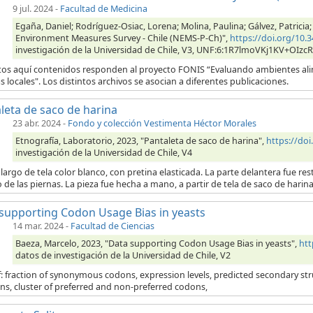
9 jul. 2024
-
Facultad de Medicina
Egaña, Daniel; Rodríguez-Osiac, Lorena; Molina, Paulina; Gálvez, Patricia;
Environment Measures Survey - Chile (NEMS-P-Ch)",
https://doi.org/10
investigación de la Universidad de Chile, V3, UNF:6:1R7lmoVKj1KV+OIzc
tos aquí contenidos responden al proyecto FONIS “Evaluando ambientes alim
as locales". Los distintos archivos se asocian a diferentes publicaciones.
leta de saco de harina
23 abr. 2024
-
Fondo y colección Vestimenta Héctor Morales
Etnografía, Laboratorio, 2023, "Pantaleta de saco de harina",
https://do
investigación de la Universidad de Chile, V4
largo de tela color blanco, con pretina elasticada. La parte delantera fue res
o de las piernas. La pieza fue hecha a mano, a partir de tela de saco de hari
supporting Codon Usage Bias in yeasts
14 mar. 2024
-
Facultad de Ciencias
Baeza, Marcelo, 2023, "Data supporting Codon Usage Bias in yeasts",
htt
datos de investigación de la Universidad de Chile, V2
: fraction of synonymous codons, expression levels, predicted secondary struc
ns, cluster of preferred and non-preferred codons,