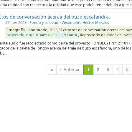
una claridad con respecto a la utilidad que este podría tener debido a que l
ctos de conversación acerca del buzo escafandra.
27 nov. 2023
-
Fondo y colección Vestimenta Héctor Morales
Etnografía, Laboratorio, 2023, "Extractos de conversación acerca del buz
https://doi.org/10.34691/UCHILE/H04L9L
, Repositorio de datos de inves
uiente audio fue recolectado como parte del proyecto FONDECYT N°1211017. E
ador de la caleta de Tongoy acerca del traje de buzo escafandra, uno de los
. E...
(Actual)
«
< Anterior
1
2
3
4
5