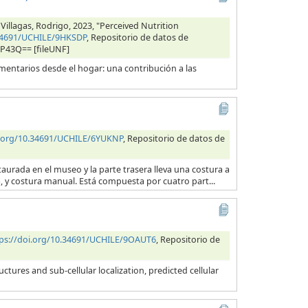
 Villagas, Rodrigo, 2023, "Perceived Nutrition
.34691/UCHILE/9HKSDP
, Repositorio de datos de
RP43Q== [fileUNF]
entarios desde el hogar: una contribución a las
i.org/10.34691/UCHILE/6YUKNP
, Repositorio de datos de
taurada en el museo y la parte trasera lleva una costura a
na, y costura manual. Está compuesta por cuatro part...
ps://doi.org/10.34691/UCHILE/9OAUT6
, Repositorio de
tures and sub-cellular localization, predicted cellular