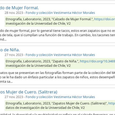
do de Mujer Formal.
28 nov. 2023
-
Fondo y colección Vestimenta Héctor Morales
Etnografía, Laboratorio, 2023, "Calzado de Mujer Formal.",
https://doi.
investigación de la Universidad de Chile, V2
ado de mujer formal, por lo general tiene tacos, estos eran zapatos que no es
 de tela, que sí cumplían una función de trabajo. En cambio, los tacones te
nd...
o de Niña.
27 nov. 2023
-
Fondo y colección Vestimenta Héctor Morales
Etnografía, Laboratorio, 2023, "Zapato de Niña.",
https://doi.org/10.34
investigación de la Universidad de Chile, V2
atos que se presentan en las fotografías forman parte de la colección del M
o se le ha dado un énfasis particular a los zapatos de niños, estos desempeña
nta sa...
os Mujer de Cuero. (Salitrera)
27 nov. 2023
-
Fondo y colección Vestimenta Héctor Morales
Etnografía, Laboratorio, 2023, "Zapatos Mujer de Cuero. (Salitrera)",
http
datos de investigación de la Universidad de Chile, V2
atilidad, la diversidad y la multiplicidad se refleja en el calzado femenino, 