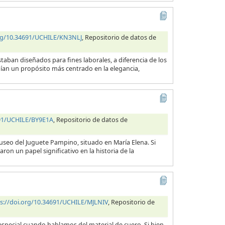
org/10.34691/UCHILE/KN3NLJ
, Repositorio de datos de
taban diseñados para fines laborales, a diferencia de los
nían un propósito más centrado en la elegancia,
691/UCHILE/BY9E1A
, Repositorio de datos de
useo del Juguete Pampino, situado en María Elena. Si
ron un papel significativo en la historia de la
s://doi.org/10.34691/UCHILE/MJLNIV
, Repositorio de
en especial cuando hablamos del material de cuero. Si bien