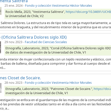
menta Salitrera
25 ene. 2024
-
Fondo y colección Vestimenta Héctor Morales
Rocío Mella, 2023, "Vestimenta Salitrera",
https://doi.org/10.34691/UC
la Universidad de Chile, V2
 Salitrera Dolores. La estructura es de tipo tela es sarga mayoritariamente, a 
botones en bragueta, y del recubrimiento interior de la pretina que es una t
 (Oficina Salitrera Dolores siglo XIX)
29 nov. 2023
-
Facultad de Ciencias Sociales
Etnografía, Laboratorio, 2023, "Corsé (Oficina Salitrera Dolores siglo XIX)
de datos de investigación de la Universidad de Chile, V1
enda interior de mujer confeccionada con un tejido resistente y elástico, 
 barbas de ballena, diseñada para comprimir y dar forma al cuerpo desde el á
ó...
nes Closet de Socaire.
28 nov. 2023
-
Fondo y colección Vestimenta Héctor Morales
Etnografía, Laboratorio, 2023, "Patrones Closet de Socaire.",
https://doi
investigación de la Universidad de Chile, V1
nvestigación se enfoca en el guardarropa de las mujeres de la comunidad ind
 las prendas de vestir utilizadas tanto en el día a día como en las festivida
co, a...