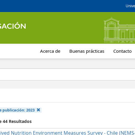
Unive
Acerca de
Buenas prácticas
Contacto
e publicación:
2023
e 44 Resultados
ived Nutrition Environment Measures Survey - Chile (NEMS