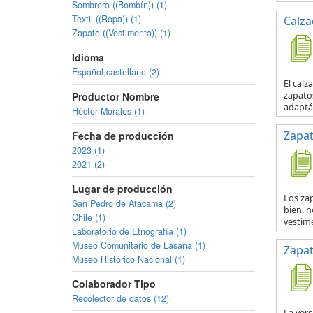
Sombrero ((Bombín)) (1)
Textil ((Ropa)) (1)
Calza
Zapato ((Vestimenta)) (1)
Idioma
Español,castellano (2)
El calz
zapatos
Productor Nombre
adaptá
Héctor Morales (1)
Zapat
Fecha de producción
2023 (1)
2021 (2)
Lugar de producción
Los zap
San Pedro de Atacama (2)
bien, n
Chile (1)
vestime
Laboratorio de Etnografía (1)
Museo Comunitario de Lasana (1)
Zapat
Museo Histórico Nacional (1)
Colaborador Tipo
Recolector de datos (12)
La vers