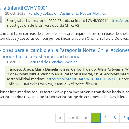
lia Infantil CVHM0001
20 oct. 2025
-
Fondo y colección Vestimenta Héctor Morales
Etnografia, Laboratorio, 2025, "Sandalia Infantil CVHM0001",
https://do
investigación de la Universidad de Chile, V3
a infantil con correas de cuero de color anaranjado sobre una base de suel
on clavos y costuras con pespunte. Encontrada en Oficina Salitrera Dolores.
iones para el cambio en la Patagonia Norte, Chile: Accion
iciones hacia la sostenibilidad marina
20 oct. 2025
-
Facultad de Ciencias Sociales
Francisco Araos; María Daniela Torres; Carlos Hidalgo; Allan Yu Iwama; 
"Conexiones para el cambio en la Patagonia Norte, Chile: Acciones inte
sostenibilidad marina",
https://doi.org/10.34691/UCHILE/HBNAOJ
, Repo
Chile, V1, UNF:6:kezmL62sQ9BVK0eG/cf8zA== [fileUNF]
iones intermedias son un factor clave para incentivar la transición hacia la 
vación marina revelan que la innovación surge de acciones colectivas lider
e...
(Actual)
«
< Anterior
1
2
3
Si