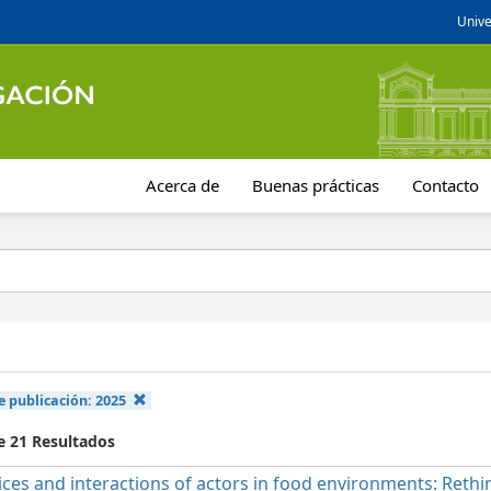
Unive
Acerca de
Buenas prácticas
Contacto
e publicación:
2025
e 21 Resultados
ices and interactions of actors in food environments: Rethi