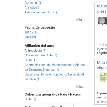
Alzheimer (1)
Melan
Ansiedad (1)
disea
Associative Learning (1)
Más...
Fecha de depósito
2025 (19)
2024 (2)
The in
Afiliación del autor
inject
Antropología (7)
cogniti
Universidad de Chile (6)
CICA (1)
Matri
Centro Nacional de Monitoramento e Alertas
vigen
de Desastres Naturais (1)
Departamento de Antropología, Universidad
de Chile (1)
Más...
El pre
Cobertura geográfica País / Nación
matriz
Chile (1)
jerarquí