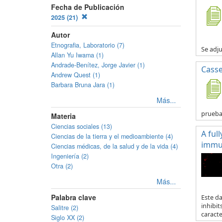
Fecha de Publicación
2025 (21)
Autor
Etnografia, Laboratorio (7)
Se adju
Allan Yu Iwama (1)
Andrade-Benítez, Jorge Javier (1)
Casse
Andrew Quest (1)
Barbara Bruna Jara (1)
Más...
prueb
Materia
Ciencias sociales (13)
A ful
Ciencias de la tierra y el medioambiente (4)
immun
Ciencias médicas, de la salud y de la vida (4)
Ingeniería (2)
Otra (2)
Más...
Palabra clave
Este d
inhibit
Salitre (2)
caracte.
Siglo XX (2)