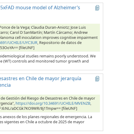
e 5xFAD mouse model of Alzheimer’s
once de la Vega; Claudia Duran-Aniotz; Jose Luis
Pizarro; Carol D SanMartín; Martín Cárcamo; Andrew
Melanoma cell inoculation improves cognitive impairment
.34691/UCHILE/UYC3UR
, Repositorio de datos de
S53OoYA== [fileUNF]
epidemiological studies remains poorly understood. We
ype (WT) controls and monitored tumor growth and
sastres en Chile de mayor jerarquía
encia
 de Gestión del Riesgo de Desastres en Chile de mayor
rgencia",
https://doi.org/10.34691/UCHILE/MVENZB
,
, UNF:6:NL/aDCGk7KO9WR/8j1Tmpw== [fileUNF]
s anexos de los planes regionales de emergencia. La
s vigentes en Chile a octubre de 2025 de mayor