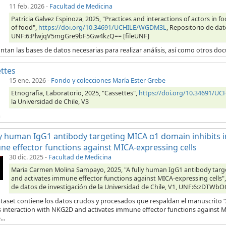
11 feb. 2026
-
Facultad de Medicina
Patricia Galvez Espinoza, 2025, "Practices and interactions of actors in
of food",
https://doi.org/10.34691/UCHILE/WGDM3L
, Repositorio de dat
UNF:6:PlwjqV5mgGre9bF5Gw4kzQ== [fileUNF]
ntan las bases de datos necesarias para realizar análisis, así como otros d
ttes
15 ene. 2026
-
Fondo y colecciones María Ester Grebe
Etnografia, Laboratorio, 2025, "Cassettes",
https://doi.org/10.34691/U
la Universidad de Chile, V3
a
ly human IgG1 antibody targeting MICA α1 domain inhibits 
e effector functions against MICA-expressing cells
30 dic. 2025
-
Facultad de Medicina
Maria Carmen Molina Sampayo, 2025, "A fully human IgG1 antibody targ
and activates immune effector functions against MICA-expressing cells"
de datos de investigación de la Universidad de Chile, V1, UNF:6:zDTW
ataset contiene los datos crudos y procesados que respaldan el manuscrito
s interaction with NKG2D and activates immune effector functions against MI
..