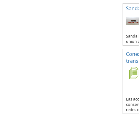
Sanda
Sandali
unión c
Conex
trans
Las acc
conser
redes d