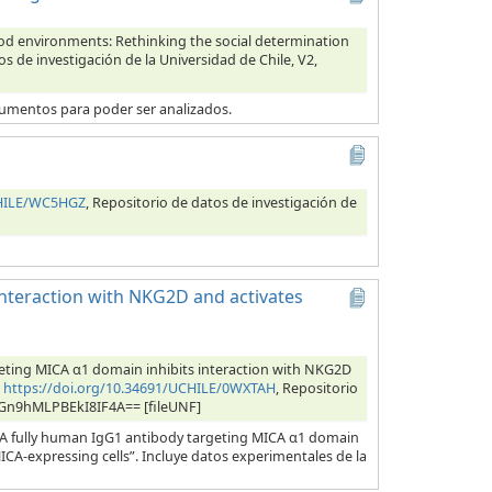
 food environments: Rethinking the social determination
os de investigación de la Universidad de Chile, V2,
ocumentos para poder ser analizados.
CHILE/WC5HGZ
, Repositorio de datos de investigación de
interaction with NKG2D and activates
eting MICA α1 domain inhibits interaction with NKG2D
,
https://doi.org/10.34691/UCHILE/0WXTAH
, Repositorio
bOGn9hMLPBEkI8IF4A== [fileUNF]
 “A fully human IgG1 antibody targeting MICA α1 domain
CA-expressing cells”. Incluye datos experimentales de la