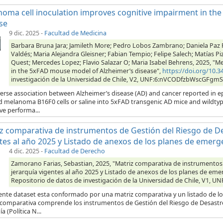
oma cell inoculation improves cognitive impairment in th
se
9 dic. 2025
-
Facultad de Medicina
Barbara Bruna Jara; Jamileth More; Pedro Lobos Zambrano; Daniela Paz P
Valdés; Maria Alejandra Gleisner; Fabian Tempio; Felipe Salech; Matías 
Quest; Mercedes Lopez; Flavio Salazar O; Maria Isabel Behrens, 2025, "
in the 5xFAD mouse model of Alzheimer’s disease",
https://doi.org/10
investigación de la Universidad de Chile, V2, UNF:6:nVCODfzbWscGFgm
verse association between Alzheimer’s disease (AD) and cancer reported in 
ed melanoma B16F0 cells or saline into 5xFAD transgenic AD mice and wildt
ve performa...
z comparativa de instrumentos de Gestión del Riesgo de De
tes al año 2025 y Listado de anexos de los planes de emerg
4 dic. 2025
-
Facultad de Derecho
Zamorano Farias, Sebastian, 2025, "Matriz comparativa de instrumentos
jerarquía vigentes al año 2025 y Listado de anexos de los planes de eme
Repositorio de datos de investigación de la Universidad de Chile, V1
sente dataset esta conformado por una matriz comparativa y un listado de lo
 comparativa comprende los instrumentos de Gestión del Riesgo de Desastre
a (Política N...