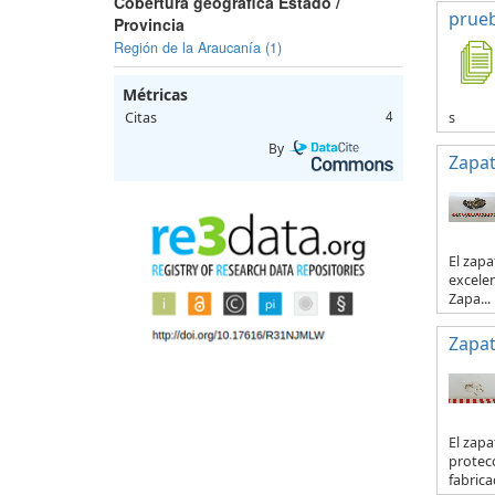
Cobertura geográfica Estado /
prue
Provincia
Región de la Araucanía (1)
Métricas
s
Citas
4
By
Zapa
El zapa
excelen
Zapa...
Zapa
El zapa
protecc
fabricad