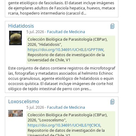
gente etiológico de fascioliasis. El dataset incluye imágenes
de ejemplares adultos de Fasciola hepatica, huevos, metace
rcaria, hospedero intermediario (caracol d...
Hidatidosis
5 jul. 2026
-
Facultad de Medicina
Colección Biológica de Parasitología (CBPar),
2026, "Hidatidosis",
https://doi.org/10.34691/UCHILE/GPPT9W
,
Repositorio de datos de investigación de la
Universidad de Chile, V1
Este conjunto de datos contiene registros de microfotograf
ías, fotografías y metadatos asociados al helminto Echinoc
occus granulosus, agente etiológico de hidatidosis o equin
ococosis quística. El dataset incluye imágenes de corte hist
ológico de tejido intestinal de perro con pres...
Loxoscelismo
5 jul. 2026
-
Facultad de Medicina
Colección Biológica de Parasitología (CBPar),
2026, "Loxoscelismo",
https://doi.org/10.34691/UCHILE/YJC9C6
,
Repositorio de datos de investigación de la
Universidad de Chile, V1