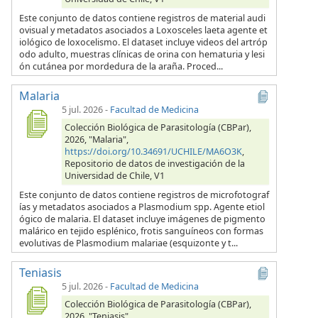
Este conjunto de datos contiene registros de material audi
ovisual y metadatos asociados a Loxosceles laeta agente et
iológico de loxocelismo. El dataset incluye videos del artróp
odo adulto, muestras clínicas de orina con hematuria y lesi
ón cutánea por mordedura de la araña. Proced...
Malaria
5 jul. 2026
-
Facultad de Medicina
Colección Biológica de Parasitología (CBPar),
2026, "Malaria",
https://doi.org/10.34691/UCHILE/MA6O3K
,
Repositorio de datos de investigación de la
Universidad de Chile, V1
Este conjunto de datos contiene registros de microfotograf
ías y metadatos asociados a Plasmodium spp. Agente etiol
ógico de malaria. El dataset incluye imágenes de pigmento
malárico en tejido esplénico, frotis sanguíneos con formas
evolutivas de Plasmodium malariae (esquizonte y t...
Teniasis
5 jul. 2026
-
Facultad de Medicina
Colección Biológica de Parasitología (CBPar),
2026, "Teniasis",