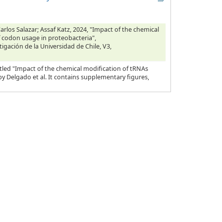
rlos Salazar; Assaf Katz, 2024, "Impact of the chemical
f codon usage in proteobacteria",
tigación de la Universidad de Chile, V3,
tled "Impact of the chemical modification of tRNAs
y Delgado et al. It contains supplementary figures,