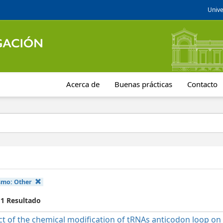
Unive
Acerca de
Buenas prácticas
Contacto
smo:
Other
 1 Resultado
t of the chemical modification of tRNAs anticodon loop on t