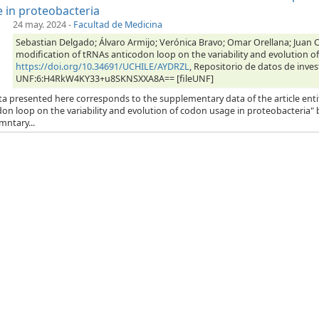
 in proteobacteria
24 may. 2024
-
Facultad de Medicina
Sebastian Delgado; Álvaro Armijo; Verónica Bravo; Omar Orellana; Juan Ca
modification of tRNAs anticodon loop on the variability and evolution o
https://doi.org/10.34691/UCHILE/AYDRZL
, Repositorio de datos de inves
UNF:6:H4RkW4KY33+u8SKNSXXA8A== [fileUNF]
ta presented here corresponds to the supplementary data of the article enti
on loop on the variability and evolution of codon usage in proteobacteria" b
mntary...