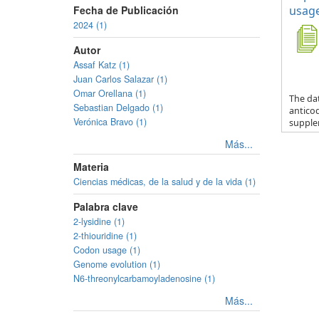
Fecha de Publicación
usage
2024 (1)
Autor
Assaf Katz (1)
Juan Carlos Salazar (1)
Omar Orellana (1)
The da
Sebastian Delgado (1)
anticod
Verónica Bravo (1)
supple
Más...
Materia
Ciencias médicas, de la salud y de la vida (1)
Palabra clave
2-lysidine (1)
2-thiouridine (1)
Codon usage (1)
Genome evolution (1)
N6-threonylcarbamoyladenosine (1)
Más...