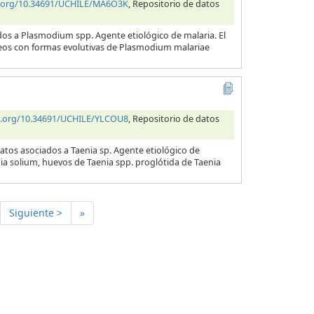
i.org/10.34691/UCHILE/MA6O3K
, Repositorio de datos
dos a Plasmodium spp. Agente etiológico de malaria. El
neos con formas evolutivas de Plasmodium malariae
oi.org/10.34691/UCHILE/YLCOU8
, Repositorio de datos
atos asociados a Taenia sp. Agente etiológico de
nia solium, huevos de Taenia spp. proglótida de Taenia
Siguiente >
»