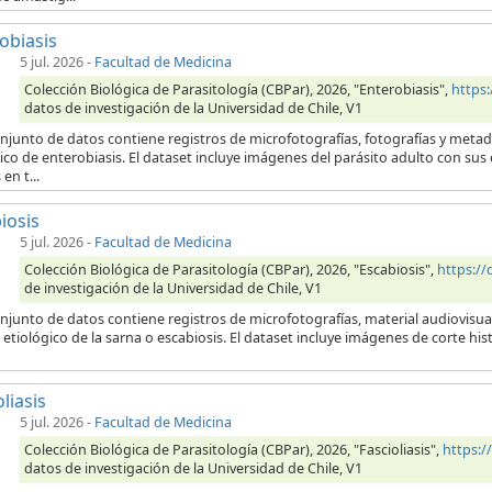
obiasis
5 jul. 2026
-
Facultad de Medicina
Colección Biológica de Parasitología (CBPar), 2026, "Enterobiasis",
https
datos de investigación de la Universidad de Chile, V1
onjunto de datos contiene registros de microfotografías, fotografías y meta
ico de enterobiasis. El dataset incluye imágenes del parásito adulto con su
en t...
iosis
5 jul. 2026
-
Facultad de Medicina
Colección Biológica de Parasitología (CBPar), 2026, "Escabiosis",
https:/
de investigación de la Universidad de Chile, V1
njunto de datos contiene registros de microfotografías, material audiovisua
etiológico de la sarna o escabiosis. El dataset incluye imágenes de corte his
liasis
5 jul. 2026
-
Facultad de Medicina
Colección Biológica de Parasitología (CBPar), 2026, "Fascioliasis",
https:
datos de investigación de la Universidad de Chile, V1