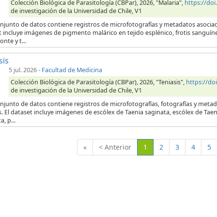
Colección Biológica de Parasitología (CBPar), 2026, "Malaria",
https://do
de investigación de la Universidad de Chile, V1
onjunto de datos contiene registros de microfotografías y metadatos asocia
t incluye imágenes de pigmento malárico en tejido esplénico, frotis sanguí
onte y t...
sis
5 jul. 2026
-
Facultad de Medicina
Colección Biológica de Parasitología (CBPar), 2026, "Teniasis",
https://d
de investigación de la Universidad de Chile, V1
njunto de datos contiene registros de microfotografías, fotografías y metad
s. El dataset incluye imágenes de escólex de Taenia saginata, escólex de Tae
a, p...
(Actual)
«
< Anterior
1
2
3
4
5