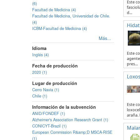
Este co
(6)
fasciol
Facultad de Medicina (4)
d...
Facultad de Medicina, Universidad de Chile.
(4)
Hidat
ICBM-Facultad de Medicina (4)
Más...
Idioma
Este c
Inglés (4)
agente 
pres...
Fecha de producción
2020 (1)
Loxo
Lugar de producción
Cerro Navia (1)
Chile (1)
Este co
Información de la subvención
loxocel
ANID/FONDEF (1)
araña. 
Alzheimer's Association Research Grant (1)
CONICYT-Brazil (1)
Malar
European Commission R&amp;D MSCA-RISE
(1)