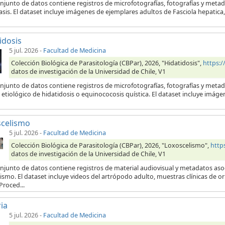
njunto de datos contiene registros de microfotografías, fotografías y metad
iasis. El dataset incluye imágenes de ejemplares adultos de Fasciola hepatic
idosis
5 jul. 2026
-
Facultad de Medicina
Colección Biológica de Parasitología (CBPar), 2026, "Hidatidosis",
https:
datos de investigación de la Universidad de Chile, V1
onjunto de datos contiene registros de microfotografías, fotografías y meta
etiológico de hidatidosis o equinococosis quística. El dataset incluye imágen
scelismo
5 jul. 2026
-
Facultad de Medicina
Colección Biológica de Parasitología (CBPar), 2026, "Loxoscelismo",
http
datos de investigación de la Universidad de Chile, V1
njunto de datos contiene registros de material audiovisual y metadatos aso
ismo. El dataset incluye videos del artrópodo adulto, muestras clínicas de 
Proced...
ia
5 jul. 2026
-
Facultad de Medicina