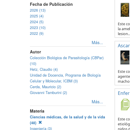
Fecha de Publicación
2026 (13)
2025 (4)
2024 (5)
Este co
2023 (10)
la ameb
2022 (9)
lesion..
Más...
Ascar
Autor
Colección Biológica de Parasitología (CBPar)
(10)
Hetz, Claudio (4)
Este c
Unidad de Docencia, Programa de Biología
agente 
Celular y Molecular, ICBM (3)
macho y
Cerda, Mauricio (2)
Giovanni Tamburini (2)
Enfe
Más...
Materia
Ciencias médicas, de la salud y de la vida
Este c
(48)
etiológ
Ingeniería (3)
nidos d