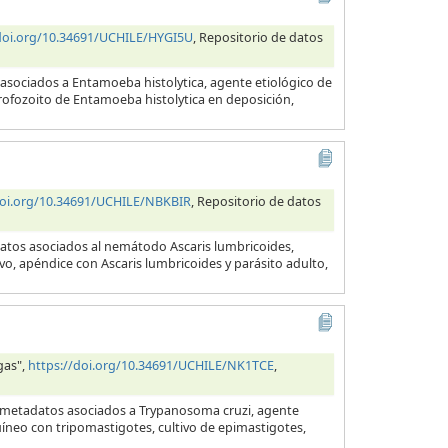
/doi.org/10.34691/UCHILE/HYGI5U
, Repositorio de datos
 asociados a Entamoeba histolytica, agente etiológico de
 trofozoito de Entamoeba histolytica en deposición,
doi.org/10.34691/UCHILE/NBKBIR
, Repositorio de datos
datos asociados al nemátodo Ascaris lumbricoides,
evo, apéndice con Ascaris lumbricoides y parásito adulto,
gas",
https://doi.org/10.34691/UCHILE/NK1TCE
,
y metadatos asociados a Trypanosoma cruzi, agente
uíneo con tripomastigotes, cultivo de epimastigotes,