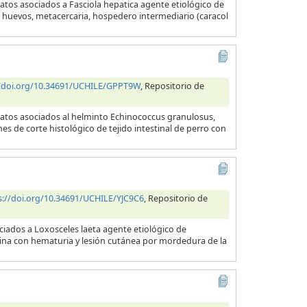
atos asociados a Fasciola hepatica agente etiológico de
a, huevos, metacercaria, hospedero intermediario (caracol
//doi.org/10.34691/UCHILE/GPPT9W
, Repositorio de
datos asociados al helminto Echinococcus granulosus,
es de corte histológico de tejido intestinal de perro con
s://doi.org/10.34691/UCHILE/YJC9C6
, Repositorio de
ciados a Loxosceles laeta agente etiológico de
orina con hematuria y lesión cutánea por mordedura de la