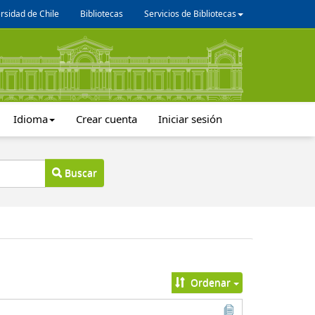
rsidad de Chile
Bibliotecas
Servicios de Bibliotecas
Idioma
Crear cuenta
Iniciar sesión
Buscar
Ordenar