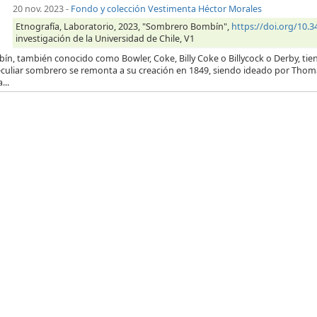
20 nov. 2023
-
Fondo y colección Vestimenta Héctor Morales
Etnografía, Laboratorio, 2023, "Sombrero Bombín",
https://doi.org/10
investigación de la Universidad de Chile, V1
ín, también conocido como Bowler, Coke, Billy Coke o Billycock o Derby, tien
eculiar sombrero se remonta a su creación en 1849, siendo ideado por Thom
...