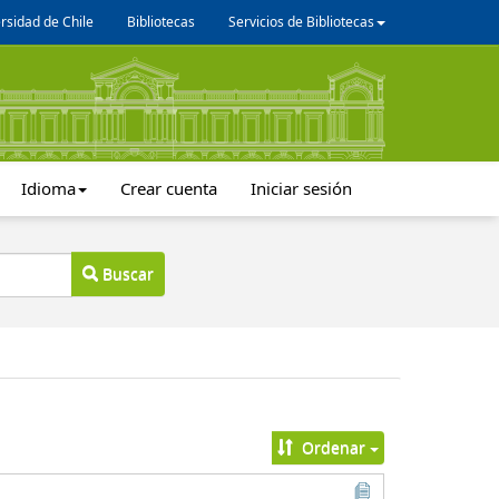
rsidad de Chile
Bibliotecas
Servicios de Bibliotecas
Idioma
Crear cuenta
Iniciar sesión
Buscar
Ordenar