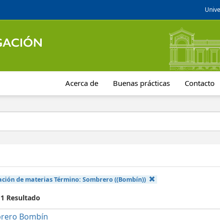
Unive
Acerca de
Buenas prácticas
Contacto
cación de materias Término:
Sombrero ((Bombín))
 1 Resultado
rero Bombín