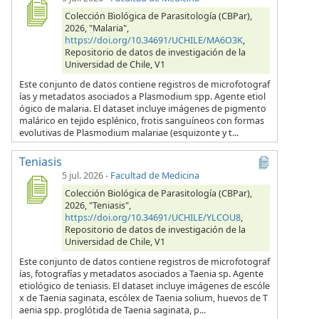
Colección Biológica de Parasitología (CBPar),
2026, "Malaria",
https://doi.org/10.34691/UCHILE/MA6O3K
,
Repositorio de datos de investigación de la
Universidad de Chile, V1
Este conjunto de datos contiene registros de microfotograf
ías y metadatos asociados a Plasmodium spp. Agente etiol
ógico de malaria. El dataset incluye imágenes de pigmento
malárico en tejido esplénico, frotis sanguíneos con formas
evolutivas de Plasmodium malariae (esquizonte y t...
Teniasis
5 jul. 2026
-
Facultad de Medicina
Colección Biológica de Parasitología (CBPar),
2026, "Teniasis",
https://doi.org/10.34691/UCHILE/YLCOU8
,
Repositorio de datos de investigación de la
Universidad de Chile, V1
Este conjunto de datos contiene registros de microfotograf
ías, fotografías y metadatos asociados a Taenia sp. Agente
etiológico de teniasis. El dataset incluye imágenes de escóle
x de Taenia saginata, escólex de Taenia solium, huevos de T
aenia spp. proglótida de Taenia saginata, p...