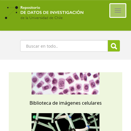
Ir
al
Cambi
contenido
naveg
principal
Buscar
Biblioteca de imágenes celulares