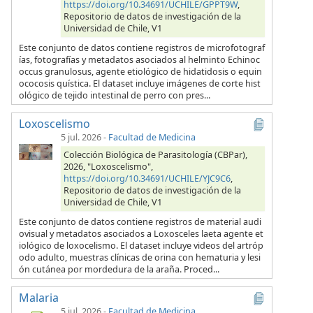
https://doi.org/10.34691/UCHILE/GPPT9W
,
Repositorio de datos de investigación de la
Universidad de Chile, V1
Este conjunto de datos contiene registros de microfotograf
ías, fotografías y metadatos asociados al helminto Echinoc
occus granulosus, agente etiológico de hidatidosis o equin
ococosis quística. El dataset incluye imágenes de corte hist
ológico de tejido intestinal de perro con pres...
Loxoscelismo
5 jul. 2026
-
Facultad de Medicina
Colección Biológica de Parasitología (CBPar),
2026, "Loxoscelismo",
https://doi.org/10.34691/UCHILE/YJC9C6
,
Repositorio de datos de investigación de la
Universidad de Chile, V1
Este conjunto de datos contiene registros de material audi
ovisual y metadatos asociados a Loxosceles laeta agente et
iológico de loxocelismo. El dataset incluye videos del artróp
odo adulto, muestras clínicas de orina con hematuria y lesi
ón cutánea por mordedura de la araña. Proced...
Malaria
5 jul. 2026
-
Facultad de Medicina