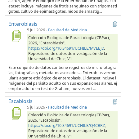
a cruzi, agente etiológico de la enfermedad de Chagas. El d
ataset incluye imágenes de frotis sanguíneo con tripomasti
gotes, cultivo de epimastigotes, nidos de amastig...
Enterobiasis
5 jul. 2026
-
Facultad de Medicina
Colección Biológica de Parasitología (CBPar),
2026, "Enterobiasis",
https://doi.org/10.34691/UCHILE/MVEEJD
,
Repositorio de datos de investigación de la
Universidad de Chile, V1
Este conjunto de datos contiene registros de microfotograf
ías, fotografías y metadatos asociados a Enterobius vermic
ularis agente etiológico de enterobiasis. El dataset incluye i
mágenes del parásito adulto con sus expansiones alares, ej
emplar adulto en test de Graham, huevos en t...
Escabiosis
5 jul. 2026
-
Facultad de Medicina
Colección Biológica de Parasitología (CBPar),
2026, "Escabiosis",
https://doi.org/10.34691/UCHILE/Q4CBRZ
,
Repositorio de datos de investigación de la
Universidad de Chile, V1