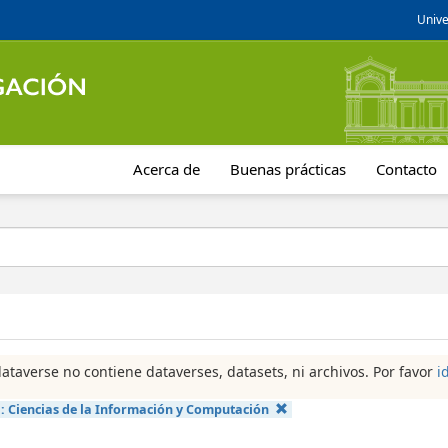
Unive
Acerca de
Buenas prácticas
Contacto
dataverse no contiene dataverses, datasets, ni archivos. Por favor
i
a:
Ciencias de la Información y Computación