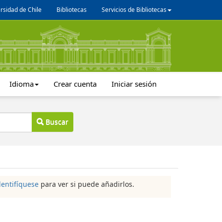
rsidad de Chile
Bibliotecas
Servicios de Bibliotecas
Idioma
Crear cuenta
Iniciar sesión
Buscar
dentifíquese
para ver si puede añadirlos.