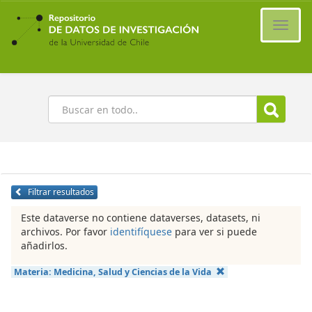
Ir
al
Cambi
contenido
naveg
principal
Buscar
Filtrar resultados
Este dataverse no contiene dataverses, datasets, ni
archivos. Por favor
identifíquese
para ver si puede
añadirlos.
Materia:
Medicina, Salud y Ciencias de la Vida