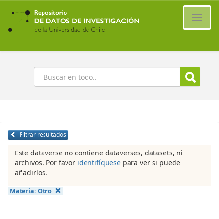
Ir
al
Cambi
contenido
naveg
principal
Buscar
Filtrar resultados
Este dataverse no contiene dataverses, datasets, ni
archivos. Por favor
identifíquese
para ver si puede
añadirlos.
Materia:
Otro