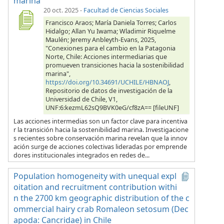
marina
20 oct. 2025
-
Facultad de Ciencias Sociales
Francisco Araos; María Daniela Torres; Carlos
Hidalgo; Allan Yu Iwama; Wladimir Riquelme
Maulén; Jeremy Anbleyth-Evans, 2025,
"Conexiones para el cambio en la Patagonia
Norte, Chile: Acciones intermediarias que
promueven transiciones hacia la sostenibilidad
marina",
https://doi.org/10.34691/UCHILE/HBNAOJ
,
Repositorio de datos de investigación de la
Universidad de Chile, V1,
UNF:6:kezmL62sQ9BVK0eG/cf8zA== [fileUNF]
Las acciones intermedias son un factor clave para incentiva
r la transición hacia la sostenibilidad marina. Investigacione
s recientes sobre conservación marina revelan que la innov
ación surge de acciones colectivas lideradas por emprende
dores institucionales integrados en redes de...
Population homogeneity with unequal expl
oitation and recruitment contribution withi
n the 2700 km geographic distribution of the c
ommercial hairy crab Romaleon setosum (Dec
apoda: Cancridae) in Chile