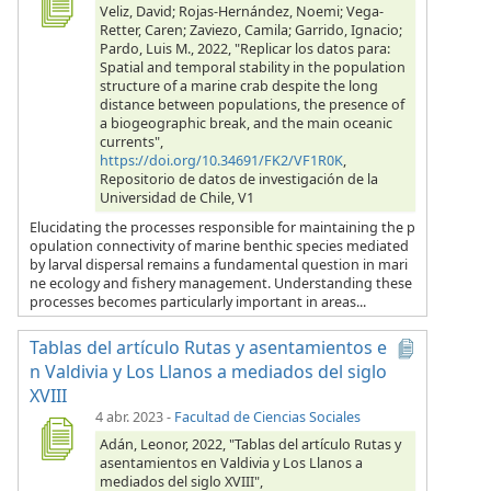
Veliz, David; Rojas-Hernández, Noemi; Vega-
Retter, Caren; Zaviezo, Camila; Garrido, Ignacio;
Pardo, Luis M., 2022, "Replicar los datos para:
Spatial and temporal stability in the population
structure of a marine crab despite the long
distance between populations, the presence of
a biogeographic break, and the main oceanic
currents",
https://doi.org/10.34691/FK2/VF1R0K
,
Repositorio de datos de investigación de la
Universidad de Chile, V1
Elucidating the processes responsible for maintaining the p
opulation connectivity of marine benthic species mediated
by larval dispersal remains a fundamental question in mari
ne ecology and fishery management. Understanding these
processes becomes particularly important in areas...
Tablas del artículo Rutas y asentamientos e
n Valdivia y Los Llanos a mediados del siglo
XVIII
4 abr. 2023
-
Facultad de Ciencias Sociales
Adán, Leonor, 2022, "Tablas del artículo Rutas y
asentamientos en Valdivia y Los Llanos a
mediados del siglo XVIII",