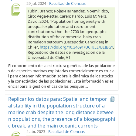
29 jul. 2024
-
Facultad de Ciencias
Tubin, Branco; Rojas-Hernandez, Noemi; Rico,
Ciro; Vega-Retter, Caren; Pardo, Luis M; Veliz,
David, 2024, "Population homogeneity with
unequal exploitation and recruitment
contribution within the 2700 km geographic
distribution of the commercial hairy crab
Romaleon setosum (Decapoda: Cancridae) in
Chile",
https://doi.org/10.34691/UCHILE/BEIBGY
,
Repositorio de datos de investigación de la
Universidad de Chile, V1
El conocimiento de la estructura genética de las poblacione
s de especies marinas explotadas comercialmente es crucia
l para obtener información sobre la dinámica de los stocks
y la conectividad de las poblaciones. Esta información es es
encial para la gestión eficaz de las pesquerí...
Replicar los datos para: Spatial and tempor
al stability in the population structure of a
marine crab despite the long distance betwee
n populations, the presence of a biogeographi
c break, and the main oceanic currents
4 abr. 2023
-
Facultad de Ciencias