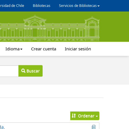
rsidad de Chile
Bibliotecas
Servicios de Bibliotecas
Idioma
Crear cuenta
Iniciar sesión
Buscar
Ordenar
da.