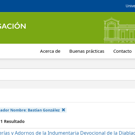
Unive
Acerca de
Buenas prácticas
Contacto
rador Nombre:
Bastían González
 1 Resultado
erías y Adornos de la Indumentaria Devocional de la Diabla