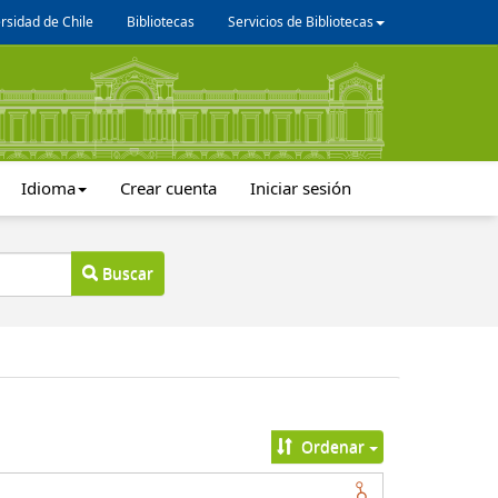
rsidad de Chile
Bibliotecas
Servicios de Bibliotecas
Idioma
Crear cuenta
Iniciar sesión
Buscar
Ordenar