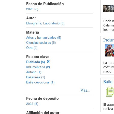
Fecha de Publicación
2023 (5)
Autor
Hacia m
Etnografía, Laboratorio (5)
Calama 
los mer.
Materia
Artes y humanidades (5)
Indum
Ciencias sociales (5)
Otra (2)
Palabra clave
Diablada (5)
La indu
Indumentaria (2)
costum
naciona
Antaño (1)
Bailarinas (1)
Baile
Baile devocional (1)
Más...
Fecha de depósito
2023 (5)
El sigu
Bolivia
Afiliación del autor