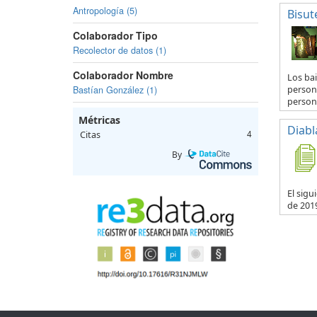
Antropología (5)
Bisut
Colaborador Tipo
Recolector de datos (1)
Colaborador Nombre
Los bai
person
Bastían González (1)
persona
Métricas
Diabl
Citas
4
By
El sigu
de 2019