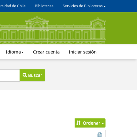
rsidad de Chile
Bibliotecas
Servicios de Bibliotecas
Idioma
Crear cuenta
Iniciar sesión
Buscar
Ordenar