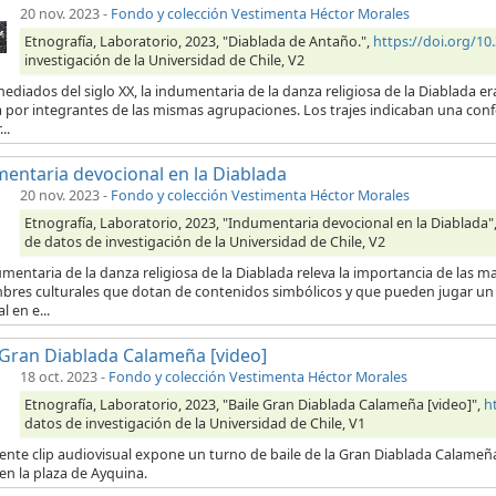
20 nov. 2023
-
Fondo y colección Vestimenta Héctor Morales
Etnografía, Laboratorio, 2023, "Diablada de Antaño.",
https://doi.org/
investigación de la Universidad de Chile, V2
ediados del siglo XX, la indumentaria de la danza religiosa de la Diablada e
por integrantes de las mismas agrupaciones. Los trajes indicaban una confe
..
entaria devocional en la Diablada
20 nov. 2023
-
Fondo y colección Vestimenta Héctor Morales
Etnografía, Laboratorio, 2023, "Indumentaria devocional en la Diablada"
de datos de investigación de la Universidad de Chile, V2
mentaria de la danza religiosa de la Diablada releva la importancia de las m
bres culturales que dotan de contenidos simbólicos y que pueden jugar un r
l en e...
 Gran Diablada Calameña [video]
18 oct. 2023
-
Fondo y colección Vestimenta Héctor Morales
Etnografía, Laboratorio, 2023, "Baile Gran Diablada Calameña [video]",
h
datos de investigación de la Universidad de Chile, V1
iente clip audiovisual expone un turno de baile de la Gran Diablada Calameña
 en la plaza de Ayquina.