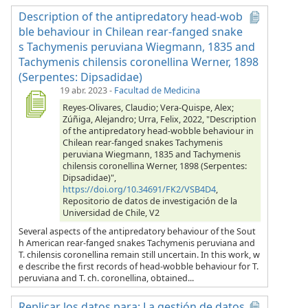
Description of the antipredatory head-wob
ble behaviour in Chilean rear-fanged snake
s Tachymenis peruviana Wiegmann, 1835 and
Tachymenis chilensis coronellina Werner, 1898
(Serpentes: Dipsadidae)
19 abr. 2023
-
Facultad de Medicina
Reyes-Olivares, Claudio; Vera-Quispe, Alex;
Zúñiga, Alejandro; Urra, Felix, 2022, "Description
of the antipredatory head-wobble behaviour in
Chilean rear-fanged snakes Tachymenis
peruviana Wiegmann, 1835 and Tachymenis
chilensis coronellina Werner, 1898 (Serpentes:
Dipsadidae)",
https://doi.org/10.34691/FK2/VSB4D4
,
Repositorio de datos de investigación de la
Universidad de Chile, V2
Several aspects of the antipredatory behaviour of the Sout
h American rear-fanged snakes Tachymenis peruviana and
T. chilensis coronellina remain still uncertain. In this work, w
e describe the first records of head-wobble behaviour for T.
peruviana and T. ch. coronellina, obtained...
Replicar los datos para: La gestión de datos