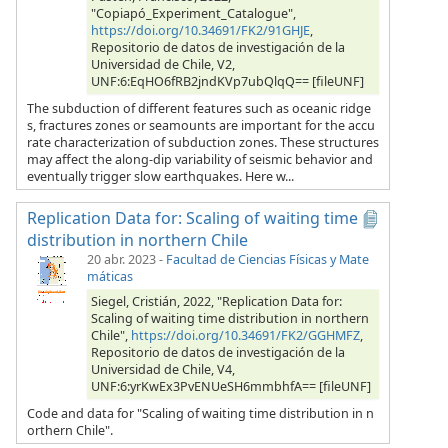
"Copiapó_Experiment_Catalogue",
https://doi.org/10.34691/FK2/91GHJE
,
Repositorio de datos de investigación de la
Universidad de Chile, V2,
UNF:6:EqHO6fRB2jndKVp7ubQlqQ== [fileUNF]
The subduction of different features such as oceanic ridge
s, fractures zones or seamounts are important for the accu
rate characterization of subduction zones. These structures
may affect the along-dip variability of seismic behavior and
eventually trigger slow earthquakes. Here w...
Replication Data for: Scaling of waiting time
distribution in northern Chile
20 abr. 2023
-
Facultad de Ciencias Físicas y Mate
máticas
Siegel, Cristián, 2022, "Replication Data for:
Scaling of waiting time distribution in northern
Chile",
https://doi.org/10.34691/FK2/GGHMFZ
,
Repositorio de datos de investigación de la
Universidad de Chile, V4,
UNF:6:yrKwEx3PvENUeSH6mmbhfA== [fileUNF]
Code and data for "Scaling of waiting time distribution in n
orthern Chile".