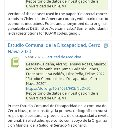
Repositorio de datos de investigación de la
Universidad de Chile, V1
Version of the dataset used in the paper "Colorectal cancer
trends in Chile: a Latin-American country with marked socio
economic inequities". Public and anonymized data originall
y available at DEIS: https://deis.minsal.cl/ Some redundant f
ields (descriptions for ICD-10 codes, geog...
Estudio Comunal de la Discapacidad, Cerro
Navia 2020
5 abr. 2023
-
Facultad de Medicina
Besoain-Saldaña, Alvaro; Tamayo Rozas, Mauro;
Rebolledo Sanhueza, Jame; Gallardo Lobos,
Francisca; Leiva Valdés, Julio; Peña, Felipe, 2022,
"Estudio Comunal de la Discapacidad, Cerro
Navia 2020",
https://doi.org/10.34691/FK2/NLOKIX
,
Repositorio de datos de investigación de la
Universidad de Chile, V1
Primer Estudio Comunal de Discapacidad de la comuna de
Cerro Navia, que constituye la primera radiografía en nuest
ro país que pesquisa la prevalencia de discapacidad a nivel c
omunal. En el estudio, que contó con apoyo de la Organiza
ción Mundial de la Salud, el Servicio Nacional d...