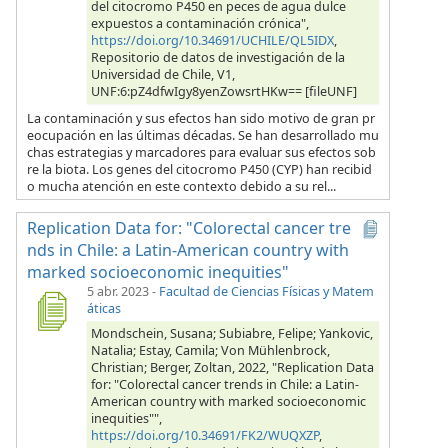
del citocromo P450 en peces de agua dulce
expuestos a contaminación crónica",
https://doi.org/10.34691/UCHILE/QL5IDX
,
Repositorio de datos de investigación de la
Universidad de Chile, V1,
UNF:6:pZ4dfwIgy8yenZowsrtHKw== [fileUNF]
La contaminación y sus efectos han sido motivo de gran pr
eocupación en las últimas décadas. Se han desarrollado mu
chas estrategias y marcadores para evaluar sus efectos sob
re la biota. Los genes del citocromo P450 (CYP) han recibid
o mucha atención en este contexto debido a su rel...
Replication Data for: "Colorectal cancer tre
nds in Chile: a Latin-American country with
marked socioeconomic inequities"
5 abr. 2023
-
Facultad de Ciencias Físicas y Matem
áticas
Mondschein, Susana; Subiabre, Felipe; Yankovic,
Natalia; Estay, Camila; Von Mühlenbrock,
Christian; Berger, Zoltan, 2022, "Replication Data
for: "Colorectal cancer trends in Chile: a Latin-
American country with marked socioeconomic
inequities"",
https://doi.org/10.34691/FK2/WUQXZP
,