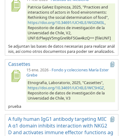
Patricia Galvez Espinoza, 2025, "Practices and
interactions of actors in food environments:
Rethinking the social determination of food",
https://doi.org/10.34691/UCHILE/WGDM3L
,
Repositorio de datos de investigación de la
Universidad de Chile, V2,
UNF:6:PlwjqV5mgGre9bF5Gw4kzQ== [fileUNF]
Se adjuntan las bases de datos necesarias para realizar anál
isis, así como otros documentos para poder ser analizados.
Cassettes
15 ene. 2026
-
Fondo y colecciones María Ester
Grebe
Etnografia, Laboratorio, 2025, "Cassettes",
https://doi.org/10.34691/UCHILE/WC5HGZ
,
Repositorio de datos de investigación de la
Universidad de Chile, V3
prueba
A fully human IgG1 antibody targeting MIC
A α1 domain inhibits interaction with NKG2
D and activates immune effector functions ag