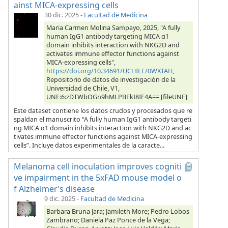
ainst MICA-expressing cells
30 dic. 2025
-
Facultad de Medicina
Maria Carmen Molina Sampayo, 2025, "A fully
human IgG1 antibody targeting MICA α1
domain inhibits interaction with NKG2D and
activates immune effector functions against
MICA-expressing cells",
https://doi.org/10.34691/UCHILE/0WXTAH
,
Repositorio de datos de investigación de la
Universidad de Chile, V1,
UNF:6:zDTWbOGn9hMLPBEkI8IF4A== [fileUNF]
Este dataset contiene los datos crudos y procesados que re
spaldan el manuscrito “A fully human IgG1 antibody targeti
ng MICA α1 domain inhibits interaction with NKG2D and ac
tivates immune effector functions against MICA-expressing
cells”. Incluye datos experimentales de la caracte...
Melanoma cell inoculation improves cogniti
ve impairment in the 5xFAD mouse model o
f Alzheimer’s disease
9 dic. 2025
-
Facultad de Medicina
Barbara Bruna Jara; Jamileth More; Pedro Lobos
Zambrano; Daniela Paz Ponce de la Vega;