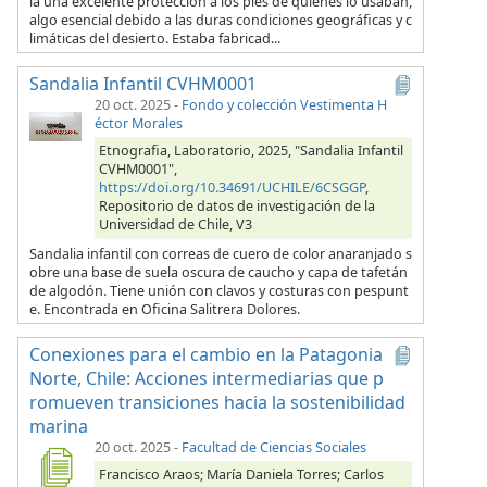
ía una excelente protección a los pies de quienes lo usaban,
algo esencial debido a las duras condiciones geográficas y c
limáticas del desierto. Estaba fabricad...
Sandalia Infantil CVHM0001
20 oct. 2025
-
Fondo y colección Vestimenta H
éctor Morales
Etnografia, Laboratorio, 2025, "Sandalia Infantil
CVHM0001",
https://doi.org/10.34691/UCHILE/6CSGGP
,
Repositorio de datos de investigación de la
Universidad de Chile, V3
Sandalia infantil con correas de cuero de color anaranjado s
obre una base de suela oscura de caucho y capa de tafetán
de algodón. Tiene unión con clavos y costuras con pespunt
e. Encontrada en Oficina Salitrera Dolores.
Conexiones para el cambio en la Patagonia
Norte, Chile: Acciones intermediarias que p
romueven transiciones hacia la sostenibilidad
marina
20 oct. 2025
-
Facultad de Ciencias Sociales
Francisco Araos; María Daniela Torres; Carlos