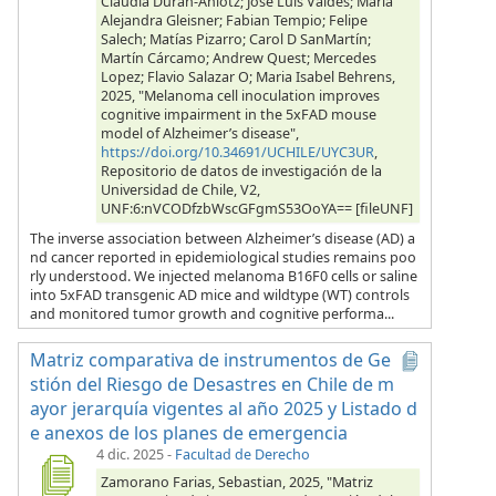
Claudia Duran-Aniotz; Jose Luis Valdés; Maria
Alejandra Gleisner; Fabian Tempio; Felipe
Salech; Matías Pizarro; Carol D SanMartín;
Martín Cárcamo; Andrew Quest; Mercedes
Lopez; Flavio Salazar O; Maria Isabel Behrens,
2025, "Melanoma cell inoculation improves
cognitive impairment in the 5xFAD mouse
model of Alzheimer’s disease",
https://doi.org/10.34691/UCHILE/UYC3UR
,
Repositorio de datos de investigación de la
Universidad de Chile, V2,
UNF:6:nVCODfzbWscGFgmS53OoYA== [fileUNF]
The inverse association between Alzheimer’s disease (AD) a
nd cancer reported in epidemiological studies remains poo
rly understood. We injected melanoma B16F0 cells or saline
into 5xFAD transgenic AD mice and wildtype (WT) controls
and monitored tumor growth and cognitive performa...
Matriz comparativa de instrumentos de Ge
stión del Riesgo de Desastres en Chile de m
ayor jerarquía vigentes al año 2025 y Listado d
e anexos de los planes de emergencia
4 dic. 2025
-
Facultad de Derecho
Zamorano Farias, Sebastian, 2025, "Matriz