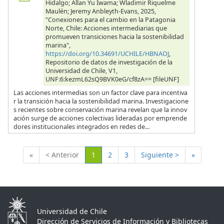
Hidalgo; Allan Yu Iwama; Wladimir Riquelme
Maulén; Jeremy Anbleyth-Evans, 2025,
"Conexiones para el cambio en la Patagonia
Norte, Chile: Acciones intermediarias que
promueven transiciones hacia la sostenibilidad
marina",
https://doi.org/10.34691/UCHILE/HBNAOJ
,
Repositorio de datos de investigación de la
Universidad de Chile, V1,
UNF:6:kezmL62sQ9BVK0eG/cf8zA== [fileUNF]
Las acciones intermedias son un factor clave para incentiva
r la transición hacia la sostenibilidad marina. Investigacione
s recientes sobre conservación marina revelan que la innov
ación surge de acciones colectivas lideradas por emprende
dores institucionales integrados en redes de...
(Actual)
«
< Anterior
1
2
3
Siguiente >
»
Universidad de Chile
Dirección de Servicios de Información y Bibliotecas