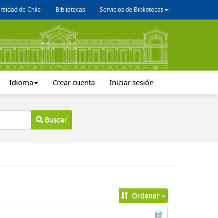
rsidad de Chile
Bibliotecas
Servicios de Bibliotecas
Idioma
Crear cuenta
Iniciar sesión
Buscar
Ordenar