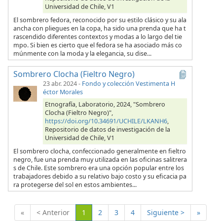
Universidad de Chile, V1
El sombrero fedora, reconocido por su estilo clásico y su ala
ancha con pliegues en la copa, ha sido una prenda que ha t
rascendido diferentes contextos y modas a lo largo del tie
mpo. Si bien es cierto que el fedora se ha asociado más co
múnmente con la moda y la elegancia, su dise...
Sombrero Clocha (Fieltro Negro)
23 abr. 2024
-
Fondo y colección Vestimenta H
éctor Morales
Etnografía, Laboratorio, 2024, "Sombrero
Clocha (Fieltro Negro)",
https://doi.org/10.34691/UCHILE/LKANH6
,
Repositorio de datos de investigación de la
Universidad de Chile, V1
El sombrero clocha, confeccionado generalmente en fieltro
negro, fue una prenda muy utilizada en las oficinas salitrera
s de Chile. Este sombrero era una opción popular entre los
trabajadores debido a su relativo bajo costo y su eficacia pa
ra protegerse del sol en estos ambientes...
(Actual)
«
< Anterior
1
2
3
4
Siguiente >
»