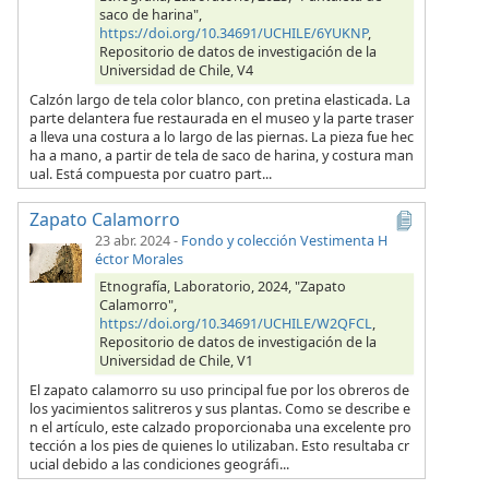
saco de harina",
https://doi.org/10.34691/UCHILE/6YUKNP
,
Repositorio de datos de investigación de la
Universidad de Chile, V4
Calzón largo de tela color blanco, con pretina elasticada. La
parte delantera fue restaurada en el museo y la parte traser
a lleva una costura a lo largo de las piernas. La pieza fue hec
ha a mano, a partir de tela de saco de harina, y costura man
ual. Está compuesta por cuatro part...
Zapato Calamorro
23 abr. 2024
-
Fondo y colección Vestimenta H
éctor Morales
Etnografía, Laboratorio, 2024, "Zapato
Calamorro",
https://doi.org/10.34691/UCHILE/W2QFCL
,
Repositorio de datos de investigación de la
Universidad de Chile, V1
El zapato calamorro su uso principal fue por los obreros de
los yacimientos salitreros y sus plantas. Como se describe e
n el artículo, este calzado proporcionaba una excelente pro
tección a los pies de quienes lo utilizaban. Esto resultaba cr
ucial debido a las condiciones geográfi...