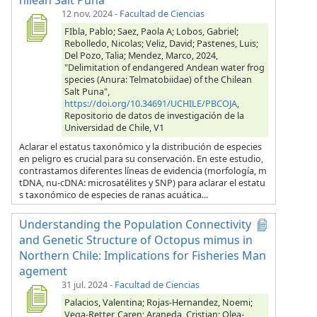
12 nov. 2024
-
Facultad de Ciencias
FIbla, Pablo; Saez, Paola A; Lobos, Gabriel;
Rebolledo, Nicolas; Veliz, David; Pastenes, Luis;
Del Pozo, Talia; Mendez, Marco, 2024,
"Delimitation of endangered Andean water frog
species (Anura: Telmatobiidae) of the Chilean
Salt Puna",
https://doi.org/10.34691/UCHILE/PBCOJA
,
Repositorio de datos de investigación de la
Universidad de Chile, V1
Aclarar el estatus taxonómico y la distribución de especies
en peligro es crucial para su conservación. En este estudio,
contrastamos diferentes líneas de evidencia (morfología, m
tDNA, nu-cDNA: microsatélites y SNP) para aclarar el estatu
s taxonómico de especies de ranas acuática...
Understanding the Population Connectivity
and Genetic Structure of Octopus mimus in
Northern Chile: Implications for Fisheries Man
agement
31 jul. 2024
-
Facultad de Ciencias
Palacios, Valentina; Rojas-Hernandez, Noemi;
Vega-Retter, Caren; Araneda, Cristian; Olea-