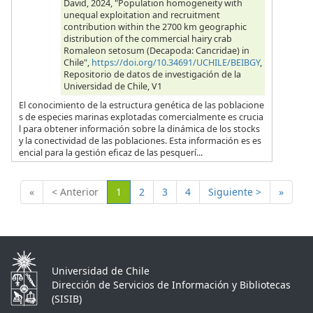
David, 2024, "Population homogeneity with
unequal exploitation and recruitment
contribution within the 2700 km geographic
distribution of the commercial hairy crab
Romaleon setosum (Decapoda: Cancridae) in
Chile",
https://doi.org/10.34691/UCHILE/BEIBGY
,
Repositorio de datos de investigación de la
Universidad de Chile, V1
El conocimiento de la estructura genética de las poblacione
s de especies marinas explotadas comercialmente es crucia
l para obtener información sobre la dinámica de los stocks
y la conectividad de las poblaciones. Esta información es es
encial para la gestión eficaz de las pesquerí...
(Actual)
«
< Anterior
1
2
3
4
Siguiente >
»
Universidad de Chile
Dirección de Servicios de Información y Bibliotecas
(SISIB)