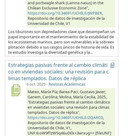
and porbeagle shark (Lamna nasus) in the
Chilean Exclusive Economic Zone",
https://doi.org/10.34691/UCHILE/JWPBER
,
Repositorio de datos de investigación de la
Universidad de Chile, V1
Los tiburones son depredadores clave que desempeñan un
papel importante en el mantenimiento de la estabilidad de
los ecosistemas marinos, pero son vulnerables a la sobreex
plotación debido a sus rasgos únicos de historia de vida. Es
te estudio investiga la diversidad genética y la...
Estrategias pasivas frente al cambio climáti
co en viviendas sociales: una revisión para c
limas templados. Datos de réplica
6 oct. 2025
-
Revistas Académicas
Mateo, María Pía; Barea-Paci, Gustavo Javier;
Ganem, Carolina; Molina, María Cecilia, 2025,
"Estrategias pasivas frente al cambio climático
en viviendas sociales: una revisión para climas
templados. Datos de réplica",
https://doi.org/10.34691/UCHILE/ZQARCD
,
Repositorio de datos de investigación de la
Universidad de Chile, V1,
UNF:6:oW9fTzW5q46uDEk+3wrxug== [fileUNF]