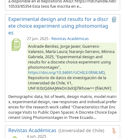
á disponible en el Repositorio ANID: https://hdl.handle.net/
10533/85354 Esta tesis fue inscrita en e...
Experimental design and results for a discr
ete choice experiment using photomontag
es
27 jun. 2025
-
Revistas Académicas
Andrade-Benítez, Jorge Javier; Guerrero-
Valarezo, María Laura; Naranjo-Serrano, Mónica
Gabriela, 2025, "Experimental design and
results for a discrete choice experiment using
photomontages",
https://doi.org/10.34691/UCHILE/IRMLMD
,
Repositorio de datos de investigación de la
Universidad de Chile, V1,
UNF:6:0zQdAAJWeOn3vX3J7lKhow== [fileUNF]
Demographic data, list of levels, design matrix, model matri
x, experimental design, raw responses and individual prefer
ences for the research work called "Characteristics that Enc
ourage Visits to Public Open Spaces: A Discrete Choice Expe
riment Using Photomontages in Three Ecuado...
Revistas Académicas
(Universidad de Chile)
4 jun. 2025