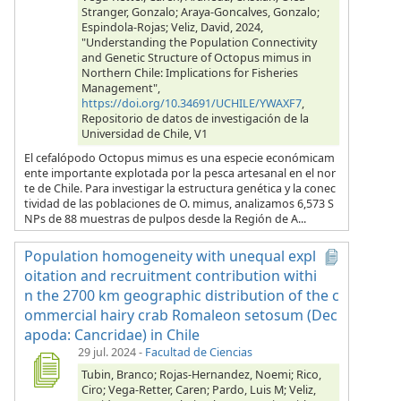
Stranger, Gonzalo; Araya-Goncalves, Gonzalo;
Espindola-Rojas; Veliz, David, 2024,
"Understanding the Population Connectivity
and Genetic Structure of Octopus mimus in
Northern Chile: Implications for Fisheries
Management",
https://doi.org/10.34691/UCHILE/YWAXF7
,
Repositorio de datos de investigación de la
Universidad de Chile, V1
El cefalópodo Octopus mimus es una especie económicam
ente importante explotada por la pesca artesanal en el nor
te de Chile. Para investigar la estructura genética y la conec
tividad de las poblaciones de O. mimus, analizamos 6,573 S
NPs de 88 muestras de pulpos desde la Región de A...
Population homogeneity with unequal expl
oitation and recruitment contribution withi
n the 2700 km geographic distribution of the c
ommercial hairy crab Romaleon setosum (Dec
apoda: Cancridae) in Chile
29 jul. 2024
-
Facultad de Ciencias
Tubin, Branco; Rojas-Hernandez, Noemi; Rico,
Ciro; Vega-Retter, Caren; Pardo, Luis M; Veliz,