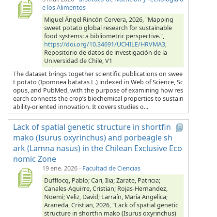
e los Alimentos
Miguel Ángel Rincón Cervera, 2026, "Mapping
sweet potato global research for sustainable
food systems: a bibliometric perspective.",
https://doi.org/10.34691/UCHILE/HRVMA3
,
Repositorio de datos de investigación de la
Universidad de Chile, V1
The dataset brings together scientific publications on swee
t potato (Ipomoea batatas L.) indexed in Web of Science, Sc
opus, and PubMed, with the purpose of examining how res
earch connects the crop’s biochemical properties to sustain
ability-oriented innovation. It covers studies o...
Lack of spatial genetic structure in shortfin
mako (Isurus oxyrinchus) and porbeagle sh
ark (Lamna nasus) in the Chilean Exclusive Eco
nomic Zone
19 ene. 2026
-
Facultad de Ciencias
Dufflocq, Pablo; Cari, Ilia; Zarate, Patricia;
Canales-Aguirre, Cristian; Rojas-Hernandez,
Noemi; Veliz, David; Larraín, Maria Angelica;
Araneda, Cristian, 2026, "Lack of spatial genetic
structure in shortfin mako (Isurus oxyrinchus)