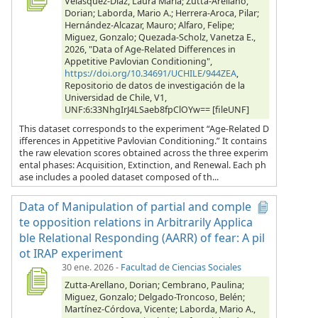
Velásquez-Díaz, Laura María; Zutta-Arellano,
Dorian; Laborda, Mario A.; Herrera-Aroca, Pilar;
Hernández-Alcazar, Mauro; Alfaro, Felipe;
Miguez, Gonzalo; Quezada-Scholz, Vanetza E.,
2026, "Data of Age-Related Differences in
Appetitive Pavlovian Conditioning",
https://doi.org/10.34691/UCHILE/944ZEA
,
Repositorio de datos de investigación de la
Universidad de Chile, V1,
UNF:6:33NhgIrJ4LSaeb8fpClOYw== [fileUNF]
This dataset corresponds to the experiment “Age-Related D
ifferences in Appetitive Pavlovian Conditioning.” It contains
the raw elevation scores obtained across the three experim
ental phases: Acquisition, Extinction, and Renewal. Each ph
ase includes a pooled dataset composed of th...
Data of Manipulation of partial and comple
te opposition relations in Arbitrarily Applica
ble Relational Responding (AARR) of fear: A pil
ot IRAP experiment
30 ene. 2026
-
Facultad de Ciencias Sociales
Zutta-Arellano, Dorian; Cembrano, Paulina;
Miguez, Gonzalo; Delgado-Troncoso, Belén;
Martínez-Córdova, Vicente; Laborda, Mario A.,