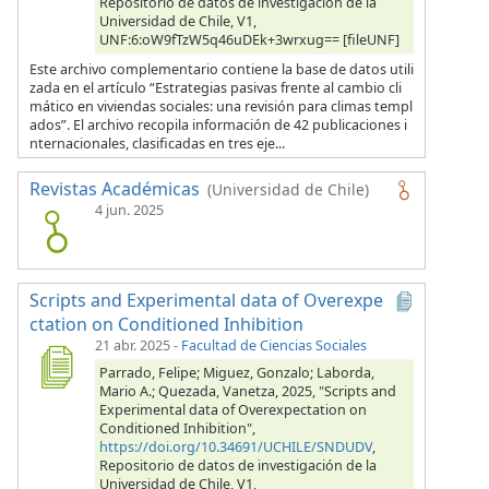
Repositorio de datos de investigación de la
Universidad de Chile, V1,
UNF:6:oW9fTzW5q46uDEk+3wrxug== [fileUNF]
Este archivo complementario contiene la base de datos utili
zada en el artículo “Estrategias pasivas frente al cambio cli
mático en viviendas sociales: una revisión para climas templ
ados”. El archivo recopila información de 42 publicaciones i
nternacionales, clasificadas en tres eje...
Revistas Académicas
(Universidad de Chile)
4 jun. 2025
Scripts and Experimental data of Overexpe
ctation on Conditioned Inhibition
21 abr. 2025
-
Facultad de Ciencias Sociales
Parrado, Felipe; Miguez, Gonzalo; Laborda,
Mario A.; Quezada, Vanetza, 2025, "Scripts and
Experimental data of Overexpectation on
Conditioned Inhibition",
https://doi.org/10.34691/UCHILE/SNDUDV
,
Repositorio de datos de investigación de la
Universidad de Chile, V1,