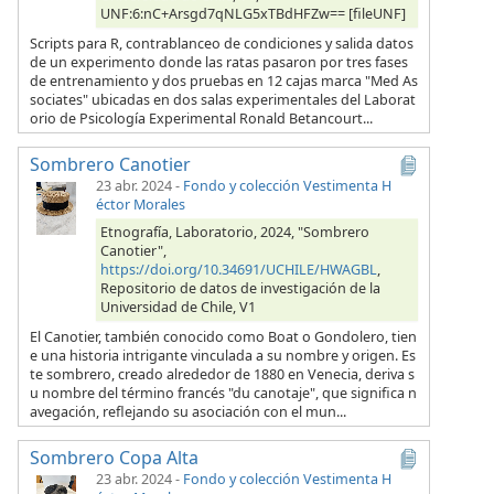
UNF:6:nC+Arsgd7qNLG5xTBdHFZw== [fileUNF]
Scripts para R, contrablanceo de condiciones y salida datos
de un experimento donde las ratas pasaron por tres fases
de entrenamiento y dos pruebas en 12 cajas marca "Med As
sociates" ubicadas en dos salas experimentales del Laborat
orio de Psicología Experimental Ronald Betancourt...
Sombrero Canotier
23 abr. 2024
-
Fondo y colección Vestimenta H
éctor Morales
Etnografía, Laboratorio, 2024, "Sombrero
Canotier",
https://doi.org/10.34691/UCHILE/HWAGBL
,
Repositorio de datos de investigación de la
Universidad de Chile, V1
El Canotier, también conocido como Boat o Gondolero, tien
e una historia intrigante vinculada a su nombre y origen. Es
te sombrero, creado alrededor de 1880 en Venecia, deriva s
u nombre del término francés "du canotaje", que significa n
avegación, reflejando su asociación con el mun...
Sombrero Copa Alta
23 abr. 2024
-
Fondo y colección Vestimenta H