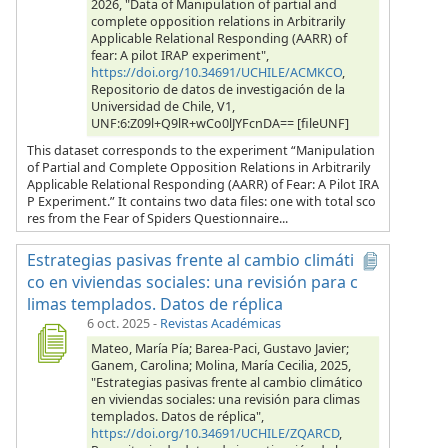
2026, "Data of Manipulation of partial and
complete opposition relations in Arbitrarily
Applicable Relational Responding (AARR) of
fear: A pilot IRAP experiment",
https://doi.org/10.34691/UCHILE/ACMKCO
,
Repositorio de datos de investigación de la
Universidad de Chile, V1,
UNF:6:Z09l+Q9lR+wCo0lJYFcnDA== [fileUNF]
This dataset corresponds to the experiment “Manipulation
of Partial and Complete Opposition Relations in Arbitrarily
Applicable Relational Responding (AARR) of Fear: A Pilot IRA
P Experiment.” It contains two data files: one with total sco
res from the Fear of Spiders Questionnaire...
Estrategias pasivas frente al cambio climáti
co en viviendas sociales: una revisión para c
limas templados. Datos de réplica
6 oct. 2025
-
Revistas Académicas
Mateo, María Pía; Barea-Paci, Gustavo Javier;
Ganem, Carolina; Molina, María Cecilia, 2025,
"Estrategias pasivas frente al cambio climático
en viviendas sociales: una revisión para climas
templados. Datos de réplica",
https://doi.org/10.34691/UCHILE/ZQARCD
,