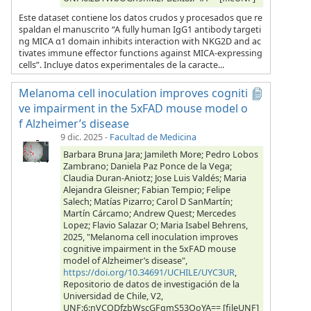
Este dataset contiene los datos crudos y procesados que re
spaldan el manuscrito “A fully human IgG1 antibody targeti
ng MICA α1 domain inhibits interaction with NKG2D and ac
tivates immune effector functions against MICA-expressing
cells”. Incluye datos experimentales de la caracte...
Melanoma cell inoculation improves cogniti
ve impairment in the 5xFAD mouse model o
f Alzheimer’s disease
9 dic. 2025
-
Facultad de Medicina
Barbara Bruna Jara; Jamileth More; Pedro Lobos
Zambrano; Daniela Paz Ponce de la Vega;
Claudia Duran-Aniotz; Jose Luis Valdés; Maria
Alejandra Gleisner; Fabian Tempio; Felipe
Salech; Matías Pizarro; Carol D SanMartín;
Martín Cárcamo; Andrew Quest; Mercedes
Lopez; Flavio Salazar O; Maria Isabel Behrens,
2025, "Melanoma cell inoculation improves
cognitive impairment in the 5xFAD mouse
model of Alzheimer’s disease",
https://doi.org/10.34691/UCHILE/UYC3UR
,
Repositorio de datos de investigación de la
Universidad de Chile, V2,
UNF:6:nVCODfzbWscGFgmS53OoYA== [fileUNF]