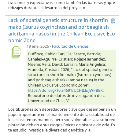
tivaciones y expectativas, como también las barreras y apre
ndizajes durante el desarrollo del proyecto.
Lack of spatial genetic structure in shortfin
mako (Isurus oxyrinchus) and porbeagle sh
ark (Lamna nasus) in the Chilean Exclusive Eco
nomic Zone
19 ene. 2026
-
Facultad de Ciencias
Dufflocq, Pablo; Cari, Ilia; Zarate, Patricia;
Canales-Aguirre, Cristian; Rojas-Hernandez,
Noemi; Veliz, David; Larraín, Maria Angelica;
Araneda, Cristian, 2026, "Lack of spatial genetic
structure in shortfin mako (Isurus oxyrinchus)
and porbeagle shark (Lamna nasus) in the
Chilean Exclusive Economic Zone",
https://doi.org/10.34691/UCHILE/JWPBER
,
Repositorio de datos de investigación de la
Universidad de Chile, V1
Los tiburones son depredadores clave que desempeñan un
papel importante en el mantenimiento de la estabilidad de
los ecosistemas marinos, pero son vulnerables a la sobreex
plotación debido a sus rasgos únicos de historia de vida. Es
te estudio investiga la diversidad genética y la...