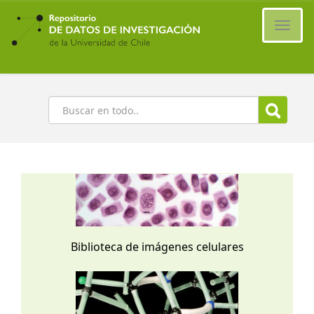
Ir
al
Cambi
contenido
naveg
principal
Buscar
Biblioteca de imágenes celulares