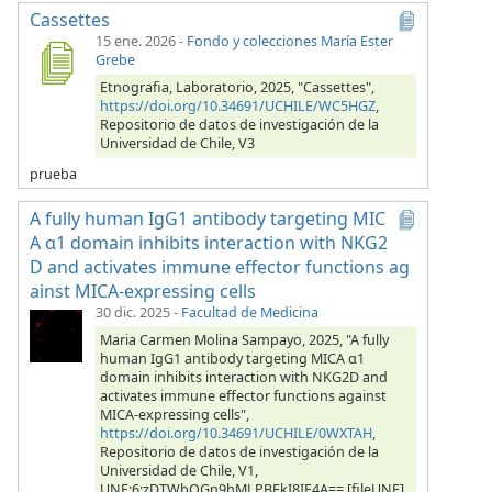
Cassettes
15 ene. 2026
-
Fondo y colecciones María Ester
Grebe
Etnografia, Laboratorio, 2025, "Cassettes",
https://doi.org/10.34691/UCHILE/WC5HGZ
,
Repositorio de datos de investigación de la
Universidad de Chile, V3
prueba
A fully human IgG1 antibody targeting MIC
A α1 domain inhibits interaction with NKG2
D and activates immune effector functions ag
ainst MICA-expressing cells
30 dic. 2025
-
Facultad de Medicina
Maria Carmen Molina Sampayo, 2025, "A fully
human IgG1 antibody targeting MICA α1
domain inhibits interaction with NKG2D and
activates immune effector functions against
MICA-expressing cells",
https://doi.org/10.34691/UCHILE/0WXTAH
,
Repositorio de datos de investigación de la
Universidad de Chile, V1,
UNF:6:zDTWbOGn9hMLPBEkI8IF4A== [fileUNF]