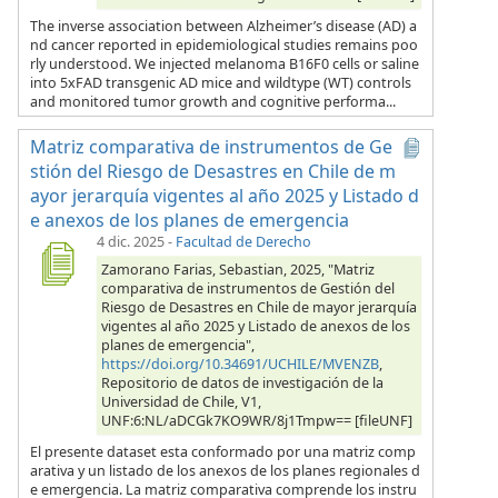
The inverse association between Alzheimer’s disease (AD) a
nd cancer reported in epidemiological studies remains poo
rly understood. We injected melanoma B16F0 cells or saline
into 5xFAD transgenic AD mice and wildtype (WT) controls
and monitored tumor growth and cognitive performa...
Matriz comparativa de instrumentos de Ge
stión del Riesgo de Desastres en Chile de m
ayor jerarquía vigentes al año 2025 y Listado d
e anexos de los planes de emergencia
4 dic. 2025
-
Facultad de Derecho
Zamorano Farias, Sebastian, 2025, "Matriz
comparativa de instrumentos de Gestión del
Riesgo de Desastres en Chile de mayor jerarquía
vigentes al año 2025 y Listado de anexos de los
planes de emergencia",
https://doi.org/10.34691/UCHILE/MVENZB
,
Repositorio de datos de investigación de la
Universidad de Chile, V1,
UNF:6:NL/aDCGk7KO9WR/8j1Tmpw== [fileUNF]
El presente dataset esta conformado por una matriz comp
arativa y un listado de los anexos de los planes regionales d
e emergencia. La matriz comparativa comprende los instru