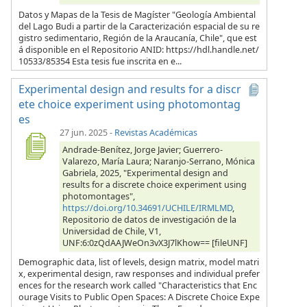
Datos y Mapas de la Tesis de Magíster "Geología Ambiental
del Lago Budi a partir de la Caracterización espacial de su re
gistro sedimentario, Región de la Araucanía, Chile", que est
á disponible en el Repositorio ANID: https://hdl.handle.net/
10533/85354 Esta tesis fue inscrita en e...
Experimental design and results for a discr
ete choice experiment using photomontag
es
27 jun. 2025
-
Revistas Académicas
Andrade-Benítez, Jorge Javier; Guerrero-
Valarezo, María Laura; Naranjo-Serrano, Mónica
Gabriela, 2025, "Experimental design and
results for a discrete choice experiment using
photomontages",
https://doi.org/10.34691/UCHILE/IRMLMD
,
Repositorio de datos de investigación de la
Universidad de Chile, V1,
UNF:6:0zQdAAJWeOn3vX3J7lKhow== [fileUNF]
Demographic data, list of levels, design matrix, model matri
x, experimental design, raw responses and individual prefer
ences for the research work called "Characteristics that Enc
ourage Visits to Public Open Spaces: A Discrete Choice Expe