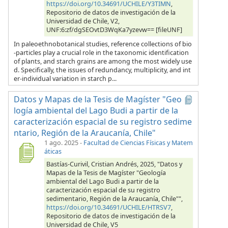
https://doi.org/10.34691/UCHILE/Y3TIMN
,
Repositorio de datos de investigación de la
Universidad de Chile, V2,
UNF:6:zf/dgSEOvtD3WqKa7yzevw== [fileUNF]
In paleoethnobotanical studies, reference collections of bio
-particles play a crucial role in the taxonomic identification
of plants, and starch grains are among the most widely use
d. Specifically, the issues of redundancy, multiplicity, and int
er-individual variation in starch p...
Datos y Mapas de la Tesis de Magíster "Geo
logía ambiental del Lago Budi a partir de la
caracterización espacial de su registro sedime
ntario, Región de la Araucanía, Chile"
1 ago. 2025
-
Facultad de Ciencias Físicas y Matem
áticas
Bastías-Curivil, Cristian Andrés, 2025, "Datos y
Mapas de la Tesis de Magíster "Geología
ambiental del Lago Budi a partir de la
caracterización espacial de su registro
sedimentario, Región de la Araucanía, Chile"",
https://doi.org/10.34691/UCHILE/HTRSV7
,
Repositorio de datos de investigación de la
Universidad de Chile, V5