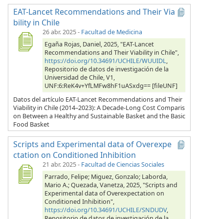
EAT-Lancet Recommendations and Their Via
bility in Chile
26 abr. 2025
-
Facultad de Medicina
Egaña Rojas, Daniel, 2025, "EAT-Lancet
Recommendations and Their Viability in Chile",
https://doi.org/10.34691/UCHILE/WUUIDL
,
Repositorio de datos de investigación de la
Universidad de Chile, V1,
UNF:6:ReK4v+YfLMFw8hF1uASxdg== [fileUNF]
Datos del artículo EAT-Lancet Recommendations and Their
Viability in Chile (2014–2023): A Decade-Long Cost Comparis
on Between a Healthy and Sustainable Basket and the Basic
Food Basket
Scripts and Experimental data of Overexpe
ctation on Conditioned Inhibition
21 abr. 2025
-
Facultad de Ciencias Sociales
Parrado, Felipe; Miguez, Gonzalo; Laborda,
Mario A.; Quezada, Vanetza, 2025, "Scripts and
Experimental data of Overexpectation on
Conditioned Inhibition",
https://doi.org/10.34691/UCHILE/SNDUDV
,
Repositorio de datos de investigación de la