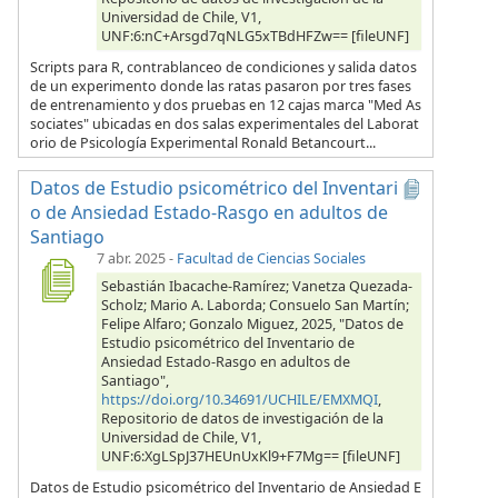
Universidad de Chile, V1,
UNF:6:nC+Arsgd7qNLG5xTBdHFZw== [fileUNF]
Scripts para R, contrablanceo de condiciones y salida datos
de un experimento donde las ratas pasaron por tres fases
de entrenamiento y dos pruebas en 12 cajas marca "Med As
sociates" ubicadas en dos salas experimentales del Laborat
orio de Psicología Experimental Ronald Betancourt...
Datos de Estudio psicométrico del Inventari
o de Ansiedad Estado-Rasgo en adultos de
Santiago
7 abr. 2025
-
Facultad de Ciencias Sociales
Sebastián Ibacache-Ramírez; Vanetza Quezada-
Scholz; Mario A. Laborda; Consuelo San Martín;
Felipe Alfaro; Gonzalo Miguez, 2025, "Datos de
Estudio psicométrico del Inventario de
Ansiedad Estado-Rasgo en adultos de
Santiago",
https://doi.org/10.34691/UCHILE/EMXMQI
,
Repositorio de datos de investigación de la
Universidad de Chile, V1,
UNF:6:XgLSpJ37HEUnUxKl9+F7Mg== [fileUNF]
Datos de Estudio psicométrico del Inventario de Ansiedad E