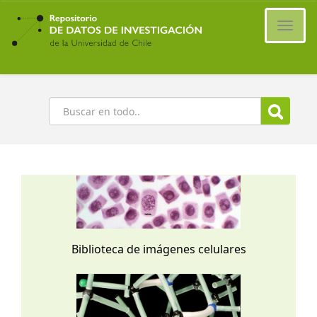
Ir
al
Cambi
contenido
naveg
principal
Buscar
Biblioteca de imágenes celulares