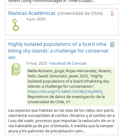
riment Using Photomontages in Three Ecuado...
Revistas Académicas
(Universidad de Chile)
4 jun. 2025
Highly isolated populations of a lizard inha
biting sky islands: a challenge for conservat
ion
9 may. 2025
-
Facultad de Ciencias
Mella-Romero, Jorge; Rojas-Hernandez, Noemi;
Veliz, David; Simonetti, Javier, 2025, "Highly
isolated populations of a lizard inhabiting sky
islands: a challenge for conservation",
https://doi.org/10.34691/UCHILE/ALJHW3
,
Repositorio de datos de investigación de la
Universidad de Chile, V1
Las especies que habitan en las islas de los cielos son partic
ularmente susceptibles al cambio climático y al cambio en e
l uso del suelo, procesos que impulsan la reducción de un á
rea habitable ya de por sí limitada. A medida que la temper
atura y los patrones de precipitación cam...