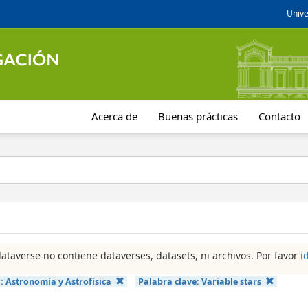
Unive
Acerca de
Buenas prácticas
Contacto
dataverse no contiene dataverses, datasets, ni archivos. Por favor
i
a:
Astronomía y Astrofísica
Palabra clave:
Variable stars