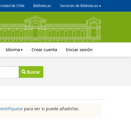
rsidad de Chile
Bibliotecas
Servicios de Bibliotecas
Idioma
Crear cuenta
Iniciar sesión
Buscar
dentifíquese
para ver si puede añadirlos.