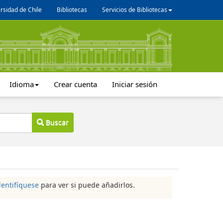
rsidad de Chile
Bibliotecas
Servicios de Bibliotecas
Idioma
Crear cuenta
Iniciar sesión
Buscar
dentifíquese
para ver si puede añadirlos.