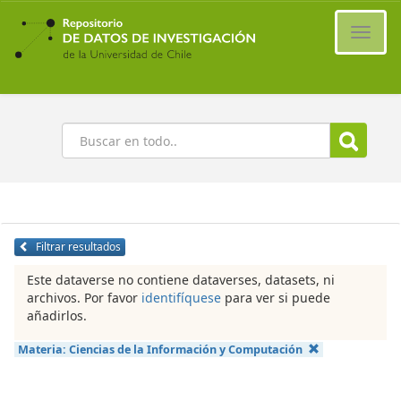
Ir
al
Cambi
contenido
naveg
principal
Buscar
Filtrar resultados
Este dataverse no contiene dataverses, datasets, ni
archivos. Por favor
identifíquese
para ver si puede
añadirlos.
Materia:
Ciencias de la Información y Computación