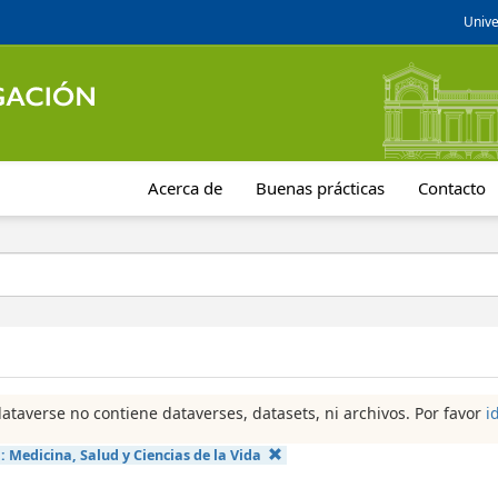
Unive
Acerca de
Buenas prácticas
Contacto
dataverse no contiene dataverses, datasets, ni archivos. Por favor
i
a:
Medicina, Salud y Ciencias de la Vida