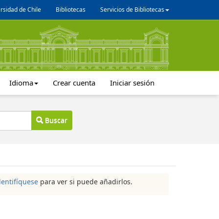
rsidad de Chile
Bibliotecas
Servicios de Bibliotecas
Idioma
Crear cuenta
Iniciar sesión
Buscar
dentifíquese
para ver si puede añadirlos.