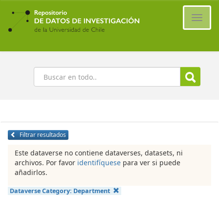
Ir
al
Cambi
contenido
naveg
principal
Buscar
Filtrar resultados
Este dataverse no contiene dataverses, datasets, ni
archivos. Por favor
identifíquese
para ver si puede
añadirlos.
Dataverse Category:
Department