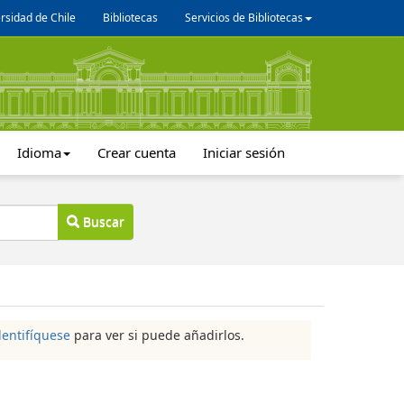
rsidad de Chile
Bibliotecas
Servicios de Bibliotecas
Idioma
Crear cuenta
Iniciar sesión
Buscar
dentifíquese
para ver si puede añadirlos.