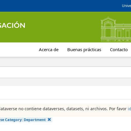
Unive
Acerca de
Buenas prácticas
Contacto
dataverse no contiene dataverses, datasets, ni archivos. Por favor
i
se Category:
Department