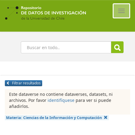
Ir
al
Cambi
contenido
naveg
principal
Buscar
Filtrar resultados
Este dataverse no contiene dataverses, datasets, ni
archivos. Por favor
identifíquese
para ver si puede
añadirlos.
Materia:
Ciencias de la Información y Computación