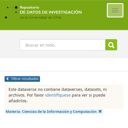
Ir
al
Cambi
contenido
naveg
principal
Buscar
Filtrar resultados
Este dataverse no contiene dataverses, datasets, ni
archivos. Por favor
identifíquese
para ver si puede
añadirlos.
Materia:
Ciencias de la Información y Computación