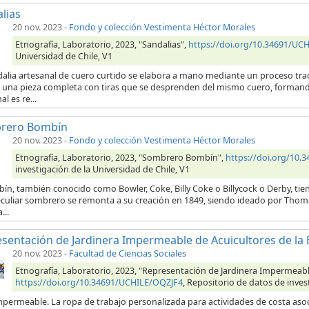
lias
20 nov. 2023
-
Fondo y colección Vestimenta Héctor Morales
Etnografía, Laboratorio, 2023, "Sandalias",
https://doi.org/10.34691/UC
Universidad de Chile, V1
alia artesanal de cuero curtido se elabora a mano mediante un proceso trad
r una pieza completa con tiras que se desprenden del mismo cuero, formando
al es re...
rero Bombín
20 nov. 2023
-
Fondo y colección Vestimenta Héctor Morales
Etnografía, Laboratorio, 2023, "Sombrero Bombín",
https://doi.org/10
investigación de la Universidad de Chile, V1
ín, también conocido como Bowler, Coke, Billy Coke o Billycock o Derby, tien
eculiar sombrero se remonta a su creación en 1849, siendo ideado por Thom
...
sentación de Jardinera Impermeable de Acuicultores de la 
20 nov. 2023
-
Facultad de Ciencias Sociales
Etnografía, Laboratorio, 2023, "Representación de Jardinera Impermeable
https://doi.org/10.34691/UCHILE/OQZJF4
, Repositorio de datos de inves
impermeable. La ropa de trabajo personalizada para actividades de costa aso