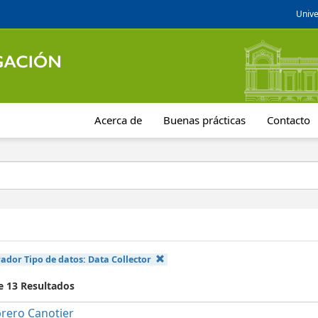
Unive
Acerca de
Buenas prácticas
Contacto
ador Tipo de datos:
Data Collector
e 13 Resultados
rero Canotier