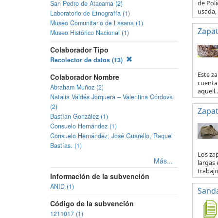
de Pol
San Pedro de Atacama (2)
usada, l
Laboratorio de Etnografía (1)
Museo Comunitario de Lasana (1)
Zapat
Museo Histórico Nacional (1)
Colaborador Tipo
Recolector de datos (13)
Este za
Colaborador Nombre
cuenta 
Abraham Muñoz (2)
aquell..
Natalia Valdés Jorquera – Valentina Córdova
(2)
Zapat
Bastían González (1)
Consuelo Hernández (1)
Consuelo Hernández, José Guarello, Raquel
Bastías. (1)
Los za
Más...
largas 
trabajo 
Información de la subvención
ANID (1)
Sanda
Código de la subvención
1211017 (1)