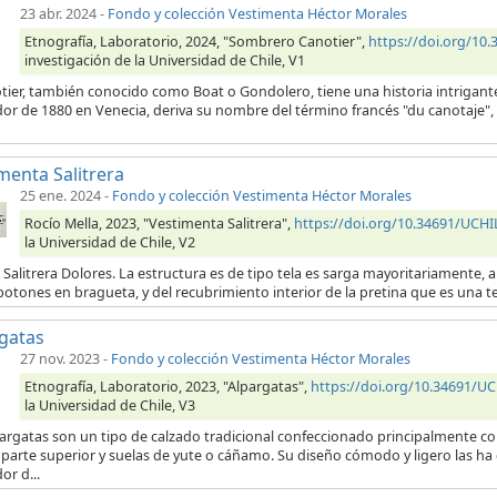
23 abr. 2024
-
Fondo y colección Vestimenta Héctor Morales
Etnografía, Laboratorio, 2024, "Sombrero Canotier",
https://doi.org/1
investigación de la Universidad de Chile, V1
otier, también conocido como Boat o Gondolero, tiene una historia intrigant
or de 1880 en Venecia, deriva su nombre del término francés "du canotaje", 
menta Salitrera
25 ene. 2024
-
Fondo y colección Vestimenta Héctor Morales
Rocío Mella, 2023, "Vestimenta Salitrera",
https://doi.org/10.34691/UC
la Universidad de Chile, V2
 Salitrera Dolores. La estructura es de tipo tela es sarga mayoritariamente, a 
botones en bragueta, y del recubrimiento interior de la pretina que es una t
gatas
27 nov. 2023
-
Fondo y colección Vestimenta Héctor Morales
Etnografía, Laboratorio, 2023, "Alpargatas",
https://doi.org/10.34691/U
la Universidad de Chile, V3
pargatas son un tipo de calzado tradicional confeccionado principalmente 
 parte superior y suelas de yute o cáñamo. Su diseño cómodo y ligero las ha
or d...