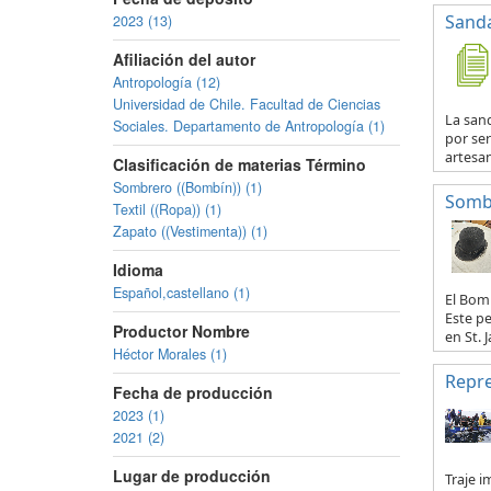
Sanda
2023 (13)
Afiliación del autor
Antropología (12)
Universidad de Chile. Facultad de Ciencias
La sand
Sociales. Departamento de Antropología (1)
por se
artesan
Clasificación de materias Término
Sombrero ((Bombín)) (1)
Somb
Textil ((Ropa)) (1)
Zapato ((Vestimenta)) (1)
Idioma
Español,castellano (1)
El Bomb
Este p
Productor Nombre
en St. Ja
Héctor Morales (1)
Repre
Fecha de producción
2023 (1)
2021 (2)
Lugar de producción
Traje 