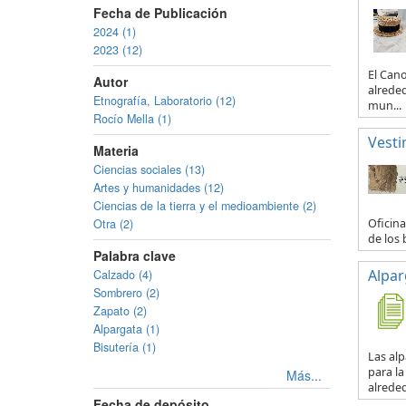
Fecha de Publicación
2024 (1)
2023 (12)
El Can
Autor
alreded
Etnografía, Laboratorio (12)
mun...
Rocío Mella (1)
Vesti
Materia
Ciencias sociales (13)
Artes y humanidades (12)
Ciencias de la tierra y el medioambiente (2)
Oficina
Otra (2)
de los 
Palabra clave
Alpar
Calzado (4)
Sombrero (2)
Zapato (2)
Alpargata (1)
Bisutería (1)
Las al
para la
Más...
alreded
Fecha de depósito