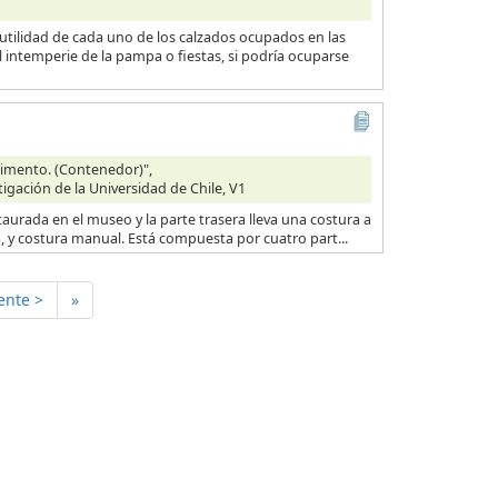
 utilidad de cada uno de los calzados ocupados en las
l intemperie de la pampa o fiestas, si podría ocuparse
Alimento. (Contenedor)",
tigación de la Universidad de Chile, V1
taurada en el museo y la parte trasera lleva una costura a
na, y costura manual. Está compuesta por cuatro part...
ente >
»