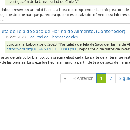
investigación de la Universidad de Chile, V1
dalias presentan un rol difuso a la hora de comprender la configuración de
ras, puesto que aunque pareciera que no es el calzado idóneo para labores a
...
leta de Tela de Saco de Harina de Alimento. (Contenedor)
19 oct. 2023
-
Facultad de Ciencias Sociales
Etnografía, Laboratorio, 2023, "Pantaleta de Tela de Saco de Harina de 
https://doi.org/10.34691/UCHILE/XFQYFP
, Repositorio de datos de inves
largo de tela color blanco, con pretina elasticada. La parte delantera fue res
o de las piernas. La pieza fue hecha a mano, a partir de tela de saco de hari
(Actual)
«
< Anterior
1
2
Sigui