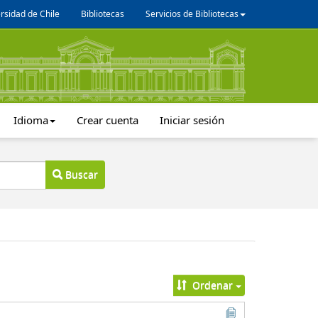
rsidad de Chile
Bibliotecas
Servicios de Bibliotecas
Idioma
Crear cuenta
Iniciar sesión
Buscar
Ordenar