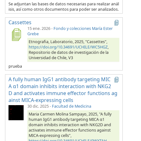
Se adjuntan las bases de datos necesarias para realizar anál
isis, así como otros documentos para poder ser analizados.
Cassettes
15 ene. 2026
-
Fondo y colecciones María Ester
Grebe
Etnografia, Laboratorio, 2025, "Cassettes",
https://doi.org/10.34691/UCHILE/WC5HGZ
,
Repositorio de datos de investigación de la
Universidad de Chile, V3
prueba
A fully human IgG1 antibody targeting MIC
A α1 domain inhibits interaction with NKG2
D and activates immune effector functions ag
ainst MICA-expressing cells
30 dic. 2025
-
Facultad de Medicina
Maria Carmen Molina Sampayo, 2025, "A fully
human IgG1 antibody targeting MICA α1
domain inhibits interaction with NKG2D and
activates immune effector functions against
MICA-expressing cells",
https://doi.org/10.34691/UCHILE/0WXTAH
,