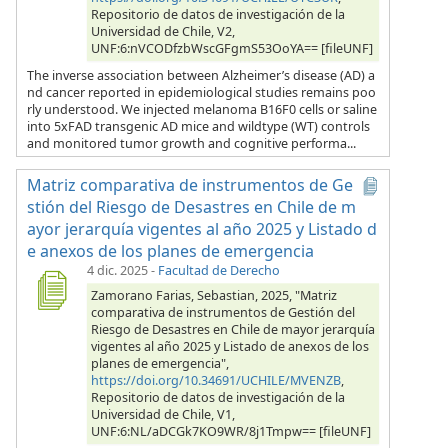
Repositorio de datos de investigación de la
Universidad de Chile, V2,
UNF:6:nVCODfzbWscGFgmS53OoYA== [fileUNF]
The inverse association between Alzheimer’s disease (AD) a
nd cancer reported in epidemiological studies remains poo
rly understood. We injected melanoma B16F0 cells or saline
into 5xFAD transgenic AD mice and wildtype (WT) controls
and monitored tumor growth and cognitive performa...
Matriz comparativa de instrumentos de Ge
stión del Riesgo de Desastres en Chile de m
ayor jerarquía vigentes al año 2025 y Listado d
e anexos de los planes de emergencia
4 dic. 2025
-
Facultad de Derecho
Zamorano Farias, Sebastian, 2025, "Matriz
comparativa de instrumentos de Gestión del
Riesgo de Desastres en Chile de mayor jerarquía
vigentes al año 2025 y Listado de anexos de los
planes de emergencia",
https://doi.org/10.34691/UCHILE/MVENZB
,
Repositorio de datos de investigación de la
Universidad de Chile, V1,
UNF:6:NL/aDCGk7KO9WR/8j1Tmpw== [fileUNF]