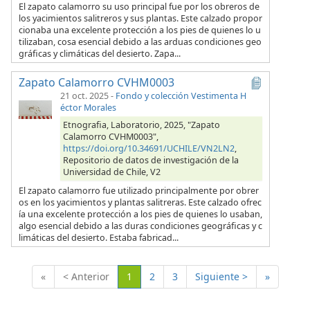
El zapato calamorro su uso principal fue por los obreros de
los yacimientos salitreros y sus plantas. Este calzado propor
cionaba una excelente protección a los pies de quienes lo u
tilizaban, cosa esencial debido a las arduas condiciones geo
gráficas y climáticas del desierto. Zapa...
Zapato Calamorro CVHM0003
21 oct. 2025
-
Fondo y colección Vestimenta H
éctor Morales
Etnografia, Laboratorio, 2025, "Zapato
Calamorro CVHM0003",
https://doi.org/10.34691/UCHILE/VN2LN2
,
Repositorio de datos de investigación de la
Universidad de Chile, V2
El zapato calamorro fue utilizado principalmente por obrer
os en los yacimientos y plantas salitreras. Este calzado ofrec
ía una excelente protección a los pies de quienes lo usaban,
algo esencial debido a las duras condiciones geográficas y c
limáticas del desierto. Estaba fabricad...
(Actual)
«
< Anterior
1
2
3
Siguiente >
»