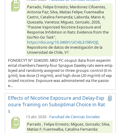
Parrado, Felipe Ernesto; Mardonez Cifuentes,
Antonia Paz; Silva, Matías Felipe; Fuentealba
Castro, Catalina Fernanda; Laborda, Mario A;
Quezada, Vanetza; Miguez, Gonzalo, 2026,
"Passive Vaporized Nicotine Exposure and
Response Inhibition in Rats: Evidence from the
Go/No-Go Task",
https://doi.org/10.34691/UCHILE/5BVOJI
,
Repositorio de datos de investigación de la
Universidad de Chile, V1
FONDECYT N° 3240295. MED PC otuput data from experim
ental chambers.Twenty-four Sprague Dawley rats were emp
loyed and randomly assigned to three groups: control (0 m
g/ml), low dose (3 mg/ml), and high dose (20 mg/ml) of vap
orized nicotine. Exposure was administered via the passiv
e...
Effects of Nicotine Exposure and Delay-Exp
osure Training on Suboptimal Choice in Rat
s
13 abr. 2026
-
Facultad de Ciencias Sociales
Parrado , Felipe Ernesto; Miguez, Gonzalo; Silva,
Matías F; Fuentealba, Catalina Fernanda;