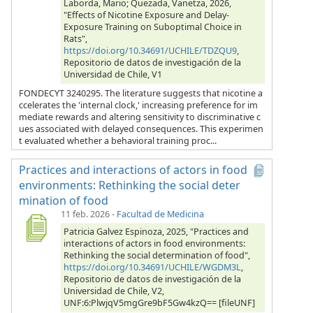
Laborda, Mario; Quezada, Vanetza, 2026,
"Effects of Nicotine Exposure and Delay-
Exposure Training on Suboptimal Choice in
Rats",
https://doi.org/10.34691/UCHILE/TDZQU9
,
Repositorio de datos de investigación de la
Universidad de Chile, V1
FONDECYT 3240295. The literature suggests that nicotine a
ccelerates the 'internal clock,' increasing preference for im
mediate rewards and altering sensitivity to discriminative c
ues associated with delayed consequences. This experimen
t evaluated whether a behavioral training proc...
Practices and interactions of actors in food
environments: Rethinking the social deter
mination of food
11 feb. 2026
-
Facultad de Medicina
Patricia Galvez Espinoza, 2025, "Practices and
interactions of actors in food environments:
Rethinking the social determination of food",
https://doi.org/10.34691/UCHILE/WGDM3L
,
Repositorio de datos de investigación de la
Universidad de Chile, V2,
UNF:6:PlwjqV5mgGre9bF5Gw4kzQ== [fileUNF]