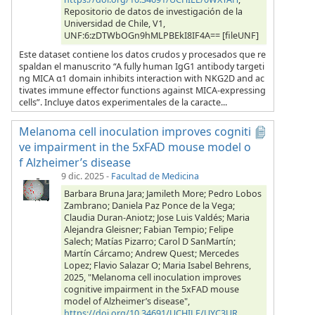
Repositorio de datos de investigación de la
Universidad de Chile, V1,
UNF:6:zDTWbOGn9hMLPBEkI8IF4A== [fileUNF]
Este dataset contiene los datos crudos y procesados que re
spaldan el manuscrito “A fully human IgG1 antibody targeti
ng MICA α1 domain inhibits interaction with NKG2D and ac
tivates immune effector functions against MICA-expressing
cells”. Incluye datos experimentales de la caracte...
Melanoma cell inoculation improves cogniti
ve impairment in the 5xFAD mouse model o
f Alzheimer’s disease
9 dic. 2025
-
Facultad de Medicina
Barbara Bruna Jara; Jamileth More; Pedro Lobos
Zambrano; Daniela Paz Ponce de la Vega;
Claudia Duran-Aniotz; Jose Luis Valdés; Maria
Alejandra Gleisner; Fabian Tempio; Felipe
Salech; Matías Pizarro; Carol D SanMartín;
Martín Cárcamo; Andrew Quest; Mercedes
Lopez; Flavio Salazar O; Maria Isabel Behrens,
2025, "Melanoma cell inoculation improves
cognitive impairment in the 5xFAD mouse
model of Alzheimer’s disease",
https://doi.org/10.34691/UCHILE/UYC3UR
,