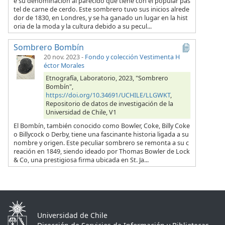
e su denominación al parecido que tiene con el popular pas
tel de carne de cerdo. Este sombrero tuvo sus inicios alrede
dor de 1830, en Londres, y se ha ganado un lugar en la hist
oria de la moda y la cultura debido a su pecul...
Sombrero Bombín
20 nov. 2023
-
Fondo y colección Vestimenta H
éctor Morales
Etnografía, Laboratorio, 2023, "Sombrero
Bombín",
https://doi.org/10.34691/UCHILE/LLGWKT
,
Repositorio de datos de investigación de la
Universidad de Chile, V1
El Bombín, también conocido como Bowler, Coke, Billy Coke
o Billycock o Derby, tiene una fascinante historia ligada a su
nombre y origen. Este peculiar sombrero se remonta a su c
reación en 1849, siendo ideado por Thomas Bowler de Lock
& Co, una prestigiosa firma ubicada en St. Ja...
Universidad de Chile