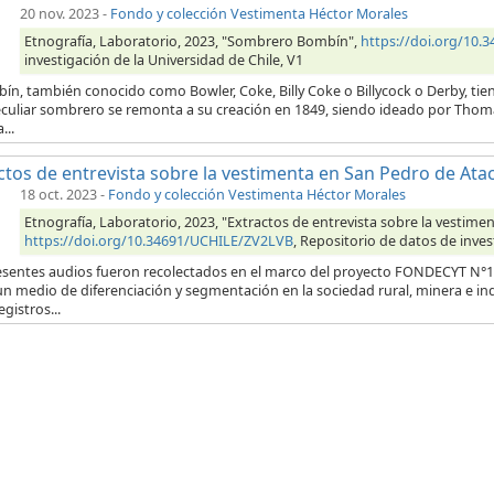
20 nov. 2023
-
Fondo y colección Vestimenta Héctor Morales
Etnografía, Laboratorio, 2023, "Sombrero Bombín",
https://doi.org/10
investigación de la Universidad de Chile, V1
ín, también conocido como Bowler, Coke, Billy Coke o Billycock o Derby, tien
eculiar sombrero se remonta a su creación en 1849, siendo ideado por Thom
...
ctos de entrevista sobre la vestimenta en San Pedro de At
18 oct. 2023
-
Fondo y colección Vestimenta Héctor Morales
Etnografía, Laboratorio, 2023, "Extractos de entrevista sobre la vestim
https://doi.org/10.34691/UCHILE/ZV2LVB
, Repositorio de datos de inves
esentes audios fueron recolectados en el marco del proyecto FONDECYT N°12
n medio de diferenciación y segmentación en la sociedad rural, minera e in
egistros...