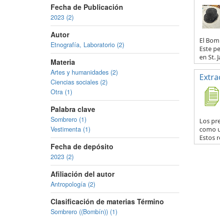
Fecha de Publicación
2023 (2)
Autor
El Bomb
Etnografía, Laboratorio (2)
Este p
en St. Ja
Materia
Artes y humanidades (2)
Extra
Ciencias sociales (2)
Otra (1)
Palabra clave
Sombrero (1)
Los pr
Vestimenta (1)
como u
Estos r
Fecha de depósito
2023 (2)
Afiliación del autor
Antropología (2)
Clasificación de materias Término
Sombrero ((Bombín)) (1)