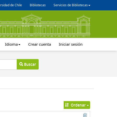
rsidad de Chile
Bibliotecas
Servicios de Bibliotecas
Idioma
Crear cuenta
Iniciar sesión
Buscar
Ordenar