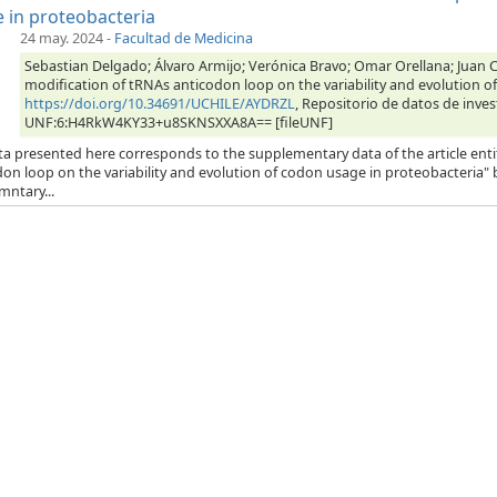
 in proteobacteria
24 may. 2024
-
Facultad de Medicina
Sebastian Delgado; Álvaro Armijo; Verónica Bravo; Omar Orellana; Juan Ca
modification of tRNAs anticodon loop on the variability and evolution o
https://doi.org/10.34691/UCHILE/AYDRZL
, Repositorio de datos de inves
UNF:6:H4RkW4KY33+u8SKNSXXA8A== [fileUNF]
ta presented here corresponds to the supplementary data of the article enti
on loop on the variability and evolution of codon usage in proteobacteria" b
mntary...