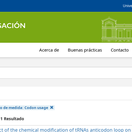
Unive
Acerca de
Buenas prácticas
Contacto
po de medida:
Codon usage
 1 Resultado
t of the chemical modification of tRNAs anticodon loop on t