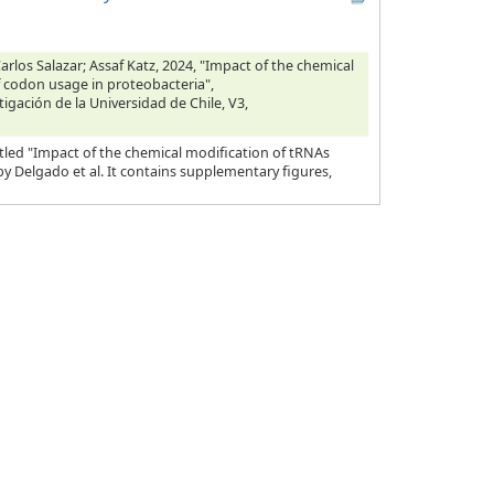
rlos Salazar; Assaf Katz, 2024, "Impact of the chemical
f codon usage in proteobacteria",
tigación de la Universidad de Chile, V3,
tled "Impact of the chemical modification of tRNAs
y Delgado et al. It contains supplementary figures,