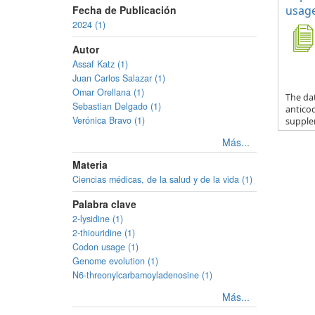
Fecha de Publicación
usage
2024 (1)
Autor
Assaf Katz (1)
Juan Carlos Salazar (1)
Omar Orellana (1)
The da
Sebastian Delgado (1)
anticod
Verónica Bravo (1)
supple
Más...
Materia
Ciencias médicas, de la salud y de la vida (1)
Palabra clave
2-lysidine (1)
2-thiouridine (1)
Codon usage (1)
Genome evolution (1)
N6-threonylcarbamoyladenosine (1)
Más...