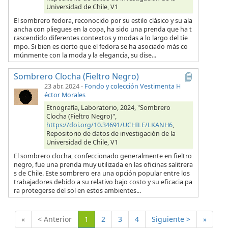
Universidad de Chile, V1
El sombrero fedora, reconocido por su estilo clásico y su ala
ancha con pliegues en la copa, ha sido una prenda que ha t
rascendido diferentes contextos y modas a lo largo del tie
mpo. Si bien es cierto que el fedora se ha asociado más co
múnmente con la moda y la elegancia, su dise...
Sombrero Clocha (Fieltro Negro)
23 abr. 2024
-
Fondo y colección Vestimenta H
éctor Morales
Etnografía, Laboratorio, 2024, "Sombrero
Clocha (Fieltro Negro)",
https://doi.org/10.34691/UCHILE/LKANH6
,
Repositorio de datos de investigación de la
Universidad de Chile, V1
El sombrero clocha, confeccionado generalmente en fieltro
negro, fue una prenda muy utilizada en las oficinas salitrera
s de Chile. Este sombrero era una opción popular entre los
trabajadores debido a su relativo bajo costo y su eficacia pa
ra protegerse del sol en estos ambientes...
(Actual)
«
< Anterior
1
2
3
4
Siguiente >
»