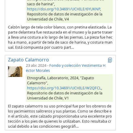
saco de harina",
https://doi.org/10.34691/UCHILE/6YUKNP
,
Repositorio de datos de investigación de la
Universidad de Chile, V4
Calzón largo de tela color blanco, con pretina elasticada. La
parte delantera fue restaurada en el museo y la parte traser
a lleva una costura a lo largo de las piernas. La pieza fue hec
ha a mano, a partir de tela de saco de harina, y costura man
ual. Está compuesta por cuatro part...
Zapato Calamorro
23 abr. 2024
-
Fondo y colección Vestimenta H
éctor Morales
Etnografía, Laboratorio, 2024, "Zapato
Calamorro",
https://doi.org/10.34691/UCHILE/W2QFCL
,
Repositorio de datos de investigación de la
Universidad de Chile, V1
El zapato calamorro su uso principal fue por los obreros de
los yacimientos salitreros y sus plantas. Como se describe e
n el artículo, este calzado proporcionaba una excelente pro
tección a los pies de quienes lo utilizaban. Esto resultaba cr
ucial debido a las condiciones geográfi...