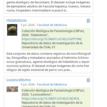
gente etiológico de fascioliasis. El dataset incluye imágenes
de ejemplares adultos de Fasciola hepatica, huevos, metace
rcaria, hospedero intermediario (caracol d...
Hidatidosis
5 jul. 2026
-
Facultad de Medicina
Colección Biológica de Parasitología (CBPar),
2026, "Hidatidosis",
https://doi.org/10.34691/UCHILE/GPPT9W
,
Repositorio de datos de investigación de la
Universidad de Chile, V1
Este conjunto de datos contiene registros de microfotograf
ías, fotografías y metadatos asociados al helminto Echinoc
occus granulosus, agente etiológico de hidatidosis o equin
ococosis quística. El dataset incluye imágenes de corte hist
ológico de tejido intestinal de perro con pres...
Loxoscelismo
5 jul. 2026
-
Facultad de Medicina
Colección Biológica de Parasitología (CBPar),
2026, "Loxoscelismo",
https://doi.org/10.34691/UCHILE/YJC9C6
,
Repositorio de datos de investigación de la
Universidad de Chile, V1