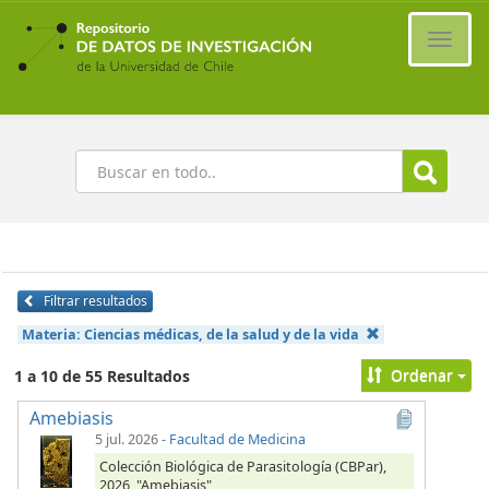
Ir
al
Cambi
contenido
naveg
principal
Buscar
Filtrar resultados
Materia:
Ciencias médicas, de la salud y de la vida
Ordenar
1 a 10 de 55 Resultados
Amebiasis
5 jul. 2026
-
Facultad de Medicina
Colección Biológica de Parasitología (CBPar),
2026, "Amebiasis",