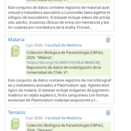
Este conjunto de datos contiene registros de material audi
ovisual y metadatos asociados a Loxosceles laeta agente et
iológico de loxocelismo. El dataset incluye videos del artróp
odo adulto, muestras clínicas de orina con hematuria y lesi
ón cutánea por mordedura de la araña. Proced...
Malaria
5 jul. 2026
-
Facultad de Medicina
Colección Biológica de Parasitología (CBPar),
2026, "Malaria",
https://doi.org/10.34691/UCHILE/MA6O3K
,
Repositorio de datos de investigación de la
Universidad de Chile, V1
Este conjunto de datos contiene registros de microfotograf
ías y metadatos asociados a Plasmodium spp. Agente etiol
ógico de malaria. El dataset incluye imágenes de pigmento
malárico en tejido esplénico, frotis sanguíneos con formas
evolutivas de Plasmodium malariae (esquizonte y t...
Teniasis
5 jul. 2026
-
Facultad de Medicina
Colección Biológica de Parasitología (CBPar),
2026, "Teniasis",