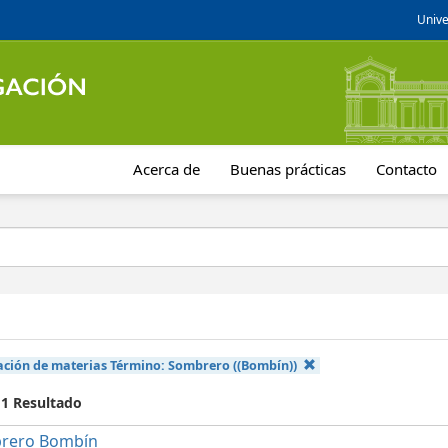
Unive
Acerca de
Buenas prácticas
Contacto
cación de materias Término:
Sombrero ((Bombín))
 1 Resultado
rero Bombín