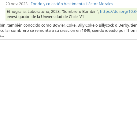
20 nov. 2023
-
Fondo y colección Vestimenta Héctor Morales
Etnografía, Laboratorio, 2023, "Sombrero Bombín",
https://doi.org/10
investigación de la Universidad de Chile, V1
ín, también conocido como Bowler, Coke, Billy Coke o Billycock o Derby, tien
eculiar sombrero se remonta a su creación en 1849, siendo ideado por Thom
...