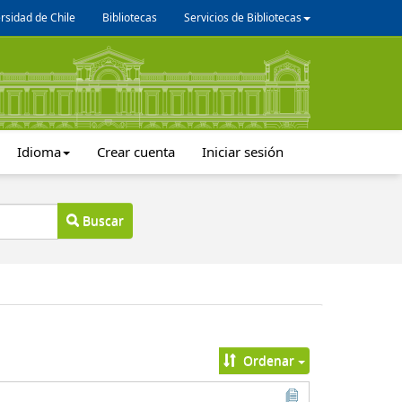
rsidad de Chile
Bibliotecas
Servicios de Bibliotecas
Idioma
Crear cuenta
Iniciar sesión
Buscar
Ordenar