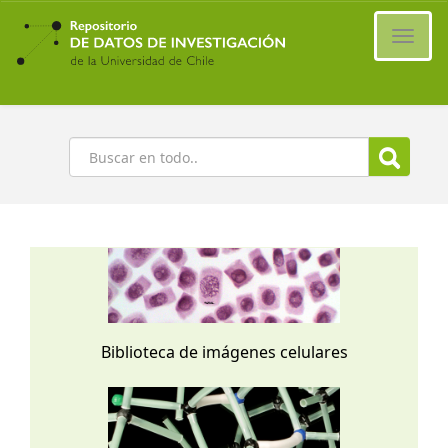
Ir
al
Cambi
contenido
naveg
principal
Buscar
Biblioteca de imágenes celulares