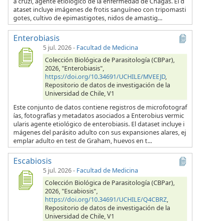
a cruzi, agente etiológico de la enfermedad de Chagas. El d
ataset incluye imágenes de frotis sanguíneo con tripomasti
gotes, cultivo de epimastigotes, nidos de amastig...
Enterobiasis
5 jul. 2026
-
Facultad de Medicina
Colección Biológica de Parasitología (CBPar),
2026, "Enterobiasis",
https://doi.org/10.34691/UCHILE/MVEEJD
,
Repositorio de datos de investigación de la
Universidad de Chile, V1
Este conjunto de datos contiene registros de microfotograf
ías, fotografías y metadatos asociados a Enterobius vermic
ularis agente etiológico de enterobiasis. El dataset incluye i
mágenes del parásito adulto con sus expansiones alares, ej
emplar adulto en test de Graham, huevos en t...
Escabiosis
5 jul. 2026
-
Facultad de Medicina
Colección Biológica de Parasitología (CBPar),
2026, "Escabiosis",
https://doi.org/10.34691/UCHILE/Q4CBRZ
,
Repositorio de datos de investigación de la
Universidad de Chile, V1