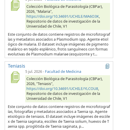
Colección Biológica de Parasitología (CBPar),
2026, "Malaria",
https://doi.org/10.34691/UCHILE/MA6O3K
,
Repositorio de datos de investigación de la
Universidad de Chile, V1
Este conjunto de datos contiene registros de microfotograf
ías y metadatos asociados a Plasmodium spp. Agente etiol
ógico de malaria. El dataset incluye imágenes de pigmento
malárico en tejido esplénico, frotis sanguíneos con formas
evolutivas de Plasmodium malariae (esquizonte y t...
Teniasis
5 jul. 2026
-
Facultad de Medicina
Colección Biológica de Parasitología (CBPar),
2026, "Teniasis",
https://doi.org/10.34691/UCHILE/YLCOU8
,
Repositorio de datos de investigación de la
Universidad de Chile, V1
Este conjunto de datos contiene registros de microfotograf
ías, fotografías y metadatos asociados a Taenia sp. Agente
etiológico de teniasis. El dataset incluye imágenes de escóle
x de Taenia saginata, escólex de Taenia solium, huevos de T
aenia spp. proglótida de Taenia saginata, p...