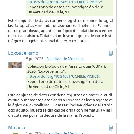
https://doi.org/10.34691/UCHILE/GPPT9W
,
Repositorio de datos de investigación de la
Universidad de Chile, V1
Este conjunto de datos contiene registros de microfotograf
ías, fotografías y metadatos asociados al helminto Echinoc
occus granulosus, agente etiológico de hidatidosis o equin
ococosis quística. El dataset incluye imágenes de corte hist
ológico de tejido intestinal de perro con pres...
Loxoscelismo
5 jul. 2026
-
Facultad de Medicina
Colección Biológica de Parasitología (CBPar),
2026, "Loxoscelismo",
https://doi.org/10.34691/UCHILE/YJC9C6
,
Repositorio de datos de investigación de la
Universidad de Chile, V1
Este conjunto de datos contiene registros de material audi
ovisual y metadatos asociados a Loxosceles laeta agente et
iológico de loxocelismo. El dataset incluye videos del artróp
odo adulto, muestras clínicas de orina con hematuria y lesi
ón cutánea por mordedura de la araña. Proced...
Malaria
5 jul. 2026
-
Facultad de Medicina