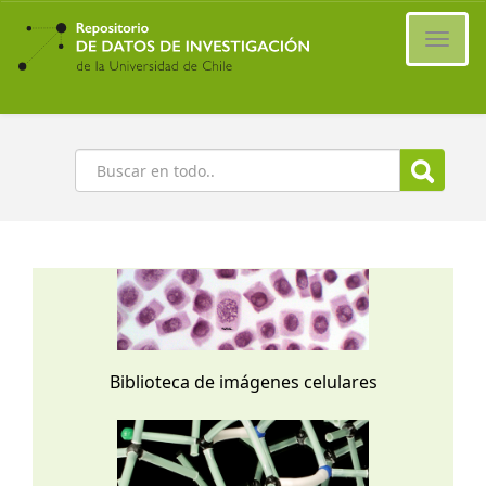
Ir
al
Cambi
contenido
naveg
principal
Buscar
Biblioteca de imágenes celulares