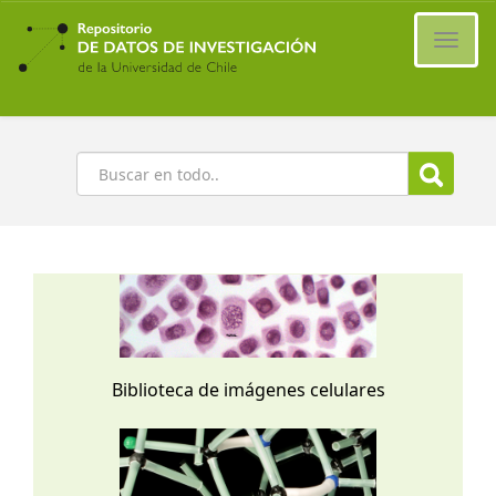
Ir
al
Cambi
contenido
naveg
principal
Buscar
Biblioteca de imágenes celulares