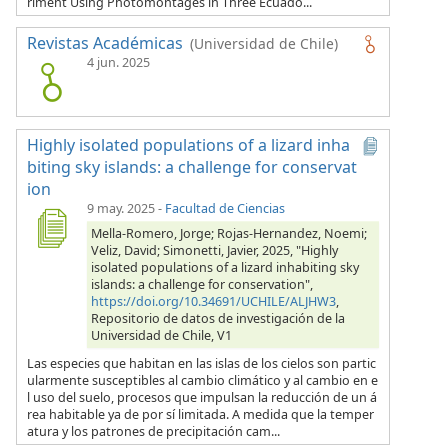
riment Using Photomontages in Three Ecuado...
Revistas Académicas
(Universidad de Chile)
4 jun. 2025
Highly isolated populations of a lizard inha
biting sky islands: a challenge for conservat
ion
9 may. 2025
-
Facultad de Ciencias
Mella-Romero, Jorge; Rojas-Hernandez, Noemi;
Veliz, David; Simonetti, Javier, 2025, "Highly
isolated populations of a lizard inhabiting sky
islands: a challenge for conservation",
https://doi.org/10.34691/UCHILE/ALJHW3
,
Repositorio de datos de investigación de la
Universidad de Chile, V1
Las especies que habitan en las islas de los cielos son partic
ularmente susceptibles al cambio climático y al cambio en e
l uso del suelo, procesos que impulsan la reducción de un á
rea habitable ya de por sí limitada. A medida que la temper
atura y los patrones de precipitación cam...