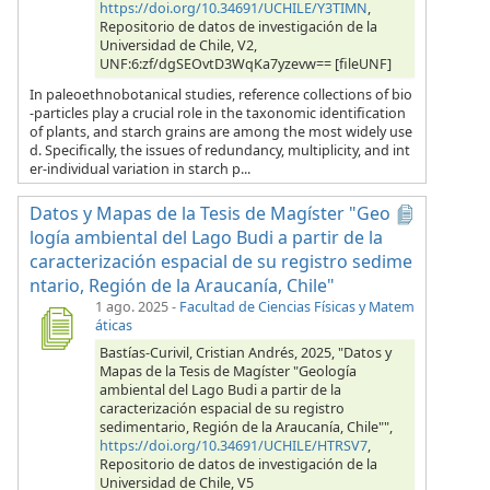
https://doi.org/10.34691/UCHILE/Y3TIMN
,
Repositorio de datos de investigación de la
Universidad de Chile, V2,
UNF:6:zf/dgSEOvtD3WqKa7yzevw== [fileUNF]
In paleoethnobotanical studies, reference collections of bio
-particles play a crucial role in the taxonomic identification
of plants, and starch grains are among the most widely use
d. Specifically, the issues of redundancy, multiplicity, and int
er-individual variation in starch p...
Datos y Mapas de la Tesis de Magíster "Geo
logía ambiental del Lago Budi a partir de la
caracterización espacial de su registro sedime
ntario, Región de la Araucanía, Chile"
1 ago. 2025
-
Facultad de Ciencias Físicas y Matem
áticas
Bastías-Curivil, Cristian Andrés, 2025, "Datos y
Mapas de la Tesis de Magíster "Geología
ambiental del Lago Budi a partir de la
caracterización espacial de su registro
sedimentario, Región de la Araucanía, Chile"",
https://doi.org/10.34691/UCHILE/HTRSV7
,
Repositorio de datos de investigación de la
Universidad de Chile, V5