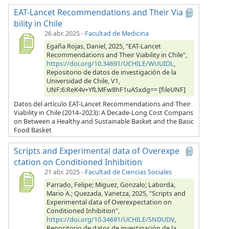
EAT-Lancet Recommendations and Their Via
bility in Chile
26 abr. 2025
-
Facultad de Medicina
Egaña Rojas, Daniel, 2025, "EAT-Lancet
Recommendations and Their Viability in Chile",
https://doi.org/10.34691/UCHILE/WUUIDL
,
Repositorio de datos de investigación de la
Universidad de Chile, V1,
UNF:6:ReK4v+YfLMFw8hF1uASxdg== [fileUNF]
Datos del artículo EAT-Lancet Recommendations and Their
Viability in Chile (2014–2023): A Decade-Long Cost Comparis
on Between a Healthy and Sustainable Basket and the Basic
Food Basket
Scripts and Experimental data of Overexpe
ctation on Conditioned Inhibition
21 abr. 2025
-
Facultad de Ciencias Sociales
Parrado, Felipe; Miguez, Gonzalo; Laborda,
Mario A.; Quezada, Vanetza, 2025, "Scripts and
Experimental data of Overexpectation on
Conditioned Inhibition",
https://doi.org/10.34691/UCHILE/SNDUDV
,
Repositorio de datos de investigación de la