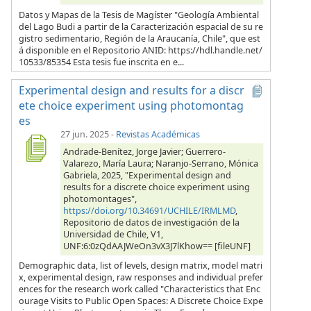
Datos y Mapas de la Tesis de Magíster "Geología Ambiental
del Lago Budi a partir de la Caracterización espacial de su re
gistro sedimentario, Región de la Araucanía, Chile", que est
á disponible en el Repositorio ANID: https://hdl.handle.net/
10533/85354 Esta tesis fue inscrita en e...
Experimental design and results for a discr
ete choice experiment using photomontag
es
27 jun. 2025
-
Revistas Académicas
Andrade-Benítez, Jorge Javier; Guerrero-
Valarezo, María Laura; Naranjo-Serrano, Mónica
Gabriela, 2025, "Experimental design and
results for a discrete choice experiment using
photomontages",
https://doi.org/10.34691/UCHILE/IRMLMD
,
Repositorio de datos de investigación de la
Universidad de Chile, V1,
UNF:6:0zQdAAJWeOn3vX3J7lKhow== [fileUNF]
Demographic data, list of levels, design matrix, model matri
x, experimental design, raw responses and individual prefer
ences for the research work called "Characteristics that Enc
ourage Visits to Public Open Spaces: A Discrete Choice Expe