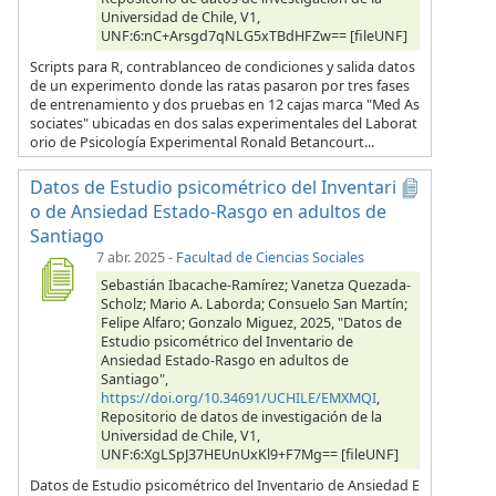
Universidad de Chile, V1,
UNF:6:nC+Arsgd7qNLG5xTBdHFZw== [fileUNF]
Scripts para R, contrablanceo de condiciones y salida datos
de un experimento donde las ratas pasaron por tres fases
de entrenamiento y dos pruebas en 12 cajas marca "Med As
sociates" ubicadas en dos salas experimentales del Laborat
orio de Psicología Experimental Ronald Betancourt...
Datos de Estudio psicométrico del Inventari
o de Ansiedad Estado-Rasgo en adultos de
Santiago
7 abr. 2025
-
Facultad de Ciencias Sociales
Sebastián Ibacache-Ramírez; Vanetza Quezada-
Scholz; Mario A. Laborda; Consuelo San Martín;
Felipe Alfaro; Gonzalo Miguez, 2025, "Datos de
Estudio psicométrico del Inventario de
Ansiedad Estado-Rasgo en adultos de
Santiago",
https://doi.org/10.34691/UCHILE/EMXMQI
,
Repositorio de datos de investigación de la
Universidad de Chile, V1,
UNF:6:XgLSpJ37HEUnUxKl9+F7Mg== [fileUNF]
Datos de Estudio psicométrico del Inventario de Ansiedad E