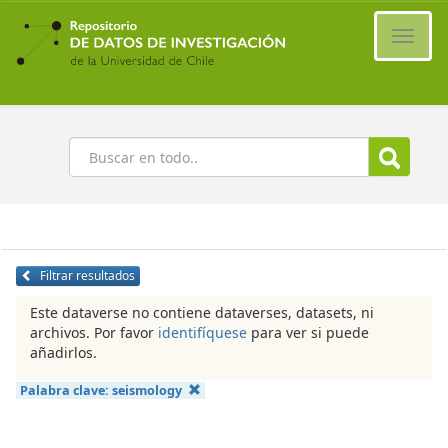
Ir
al
Cambi
contenido
naveg
principal
Buscar
Filtrar resultados
Este dataverse no contiene dataverses, datasets, ni
archivos. Por favor
identifíquese
para ver si puede
añadirlos.
Palabra clave:
seismology