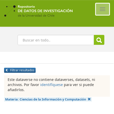
Ir
al
Cambi
contenido
naveg
principal
Buscar
Filtrar resultados
Este dataverse no contiene dataverses, datasets, ni
archivos. Por favor
identifíquese
para ver si puede
añadirlos.
Materia:
Ciencias de la Información y Computación