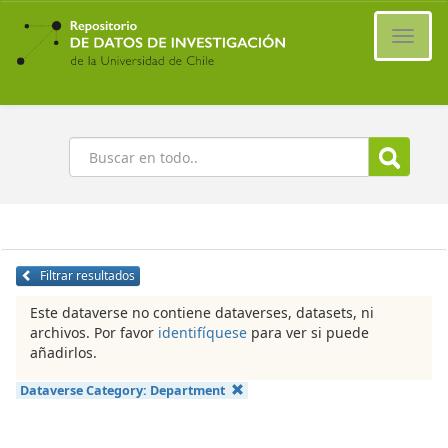
Ir
al
Cambi
contenido
naveg
principal
Buscar
Filtrar resultados
Este dataverse no contiene dataverses, datasets, ni
archivos. Por favor
identifíquese
para ver si puede
añadirlos.
Dataverse Category:
Department